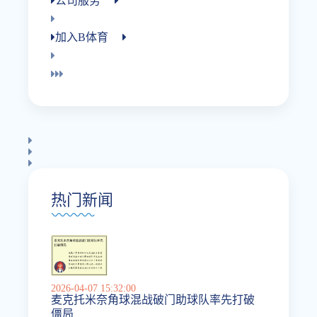
公司服务
加入B体育
热门新闻
2026-04-07 15:32:00
麦克托米奈角球混战破门助球队率先打破
僵局