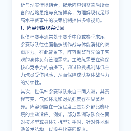
析与现实情境结合，揭示阵容调整背后所蕴
含的战略思维与竞技博弈，为理解现代足球
高水平赛事中的决策机制提供多维视角。
1、阵容调整现实动因
世俱杯赛事通常处于赛季中段或赛季末尾，
参赛球队往往面临多线作战与体能消耗的双
重压力。在此背景下，阵容调整首先源于客
观的身体负荷管理需求。主教练需要在确保
核心竞争力的前提下，通过轮换机制降低主
力球员受伤风险，从而保障球队整体战斗力
的持续性。
其次，世俱杯参赛球队来自不同大洲，其赛
程节奏、气候环境和对抗强度存在显著差
异。阵容调整在一定程度上是对外部比赛环
境的主动适应。例如，部分欧洲球队会在面
对技术型或身体对抗型对手时，针对性地调
整首发结构，以提升比赛匹配度。