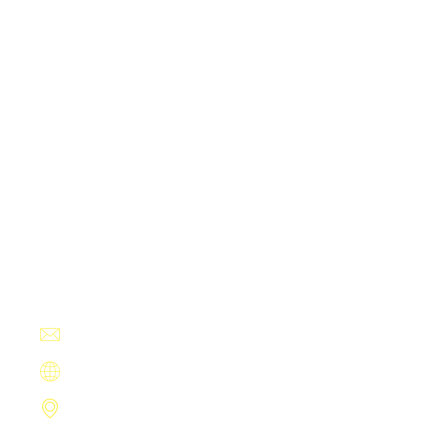
首页
认识bsport体育
精品项目
新闻动态
公司服务
加入B体育
Contact Us
+13659630002
betrayed@qq.com
https://apps--bty.com
合肥市讲践观4号