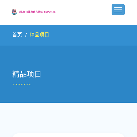
首页
精品项目
精品项目