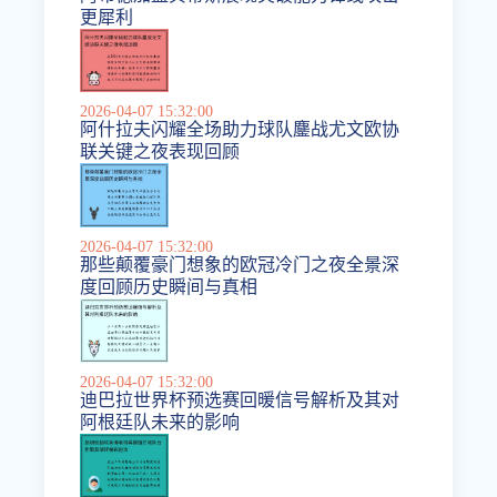
更犀利
2026-04-07 15:32:00
阿什拉夫闪耀全场助力球队鏖战尤文欧协
联关键之夜表现回顾
2026-04-07 15:32:00
那些颠覆豪门想象的欧冠冷门之夜全景深
度回顾历史瞬间与真相
2026-04-07 15:32:00
迪巴拉世界杯预选赛回暖信号解析及其对
阿根廷队未来的影响