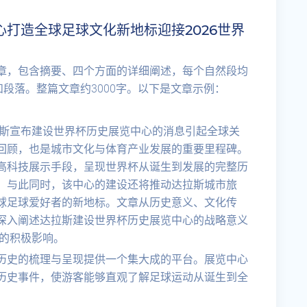
打造全球足球文化新地标迎接2026世界
章，包含摘要、四个方面的详细阐述，每个自然段均
和段落。整篇文章约3000字。以下是文章示例：
拉斯宣布建设世界杯历史展览中心的消息引起全球关
回顾，也是城市文化与体育产业发展的重要里程碑。
高科技展示手段，呈现世界杯从诞生到发展的完整历
。与此同时，该中心的建设还将推动达拉斯城市旅
球足球爱好者的新地标。文章从历史意义、文化传
深入阐述达拉斯建设世界杯历史展览中心的战略意义
来的积极影响。
历史的梳理与呈现提供一个集大成的平台。展览中心
历史事件，使游客能够直观了解足球运动从诞生到全