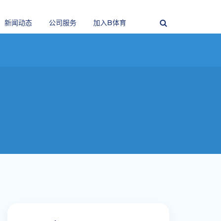
新闻动态
公司服务
加入B体育