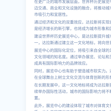
在更广泛的城市发展层面，世界杯历史展览
边交通、商业和文化设施的融合，将推动城
市吸引力和宜居性。
通过经济和文化的双重效应，达拉斯将实现
是经济增长的新引擎，也将成为城市形象和
建设世界杯历史展览中心，是达拉斯提升城市
一，达拉斯通过建立这一文化地标，将向世
展览中心的国际化定位，将吸引来自全球的
文化领域的知名度。通过举办展览、论坛和
成具有国际影响力的品牌效应。
同时，展览中心也有助于塑造城市软实力。
在全球舞台上树立文化交流与体育创新的形
在长期发展中，这一文化地标将成为达拉斯
续举办国际性活动，城市的国际影响力将不
置。
此外，展览中心的建设体现了城市对体育文