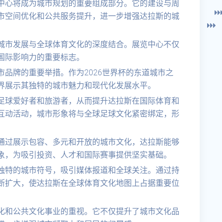
中心将成为城市规划的重要组成部分。它的建设与周
市空间优化和公共服务提升，进一步增强达拉斯的城
城市发展与全球体育文化的深度结合。展览中心不仅
国际影响力的重要标志。
品牌的重要举措。作为2026世界杯的东道城市之
界展示其独特的城市魅力和现代化发展水平。
足球爱好者和旅游者，从而提升达拉斯在国际体育和
互动活动，城市形象将与全球足球文化紧密绑定，形
通过展示包容、多元和开放的城市文化，达拉斯能够
象，为吸引投资、人才和国际赛事提供坚实基础。
独特的城市符号，吸引媒体报道和全球关注。通过持
断扩大，使达拉斯在全球体育文化地图上占据重要位
化和公共文化事业的重视。它不仅提升了城市文化品