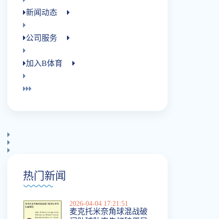
新闻动态
公司服务
加入B体育
热门新闻
2026-04-04 17:21:51
麦克托米奈角球混战破