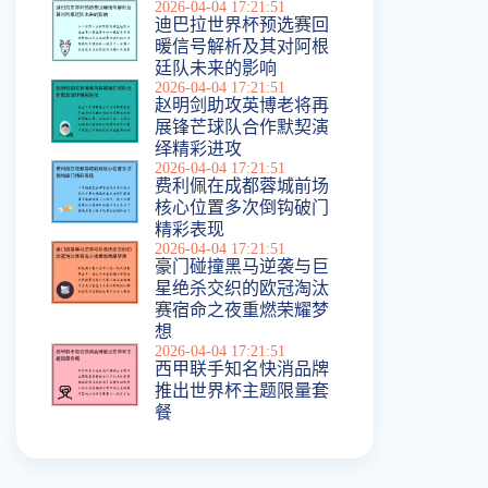
2026-04-04 17:21:51
迪巴拉世界杯预选赛回
暖信号解析及其对阿根
廷队未来的影响
2026-04-04 17:21:51
赵明剑助攻英博老将再
展锋芒球队合作默契演
绎精彩进攻
2026-04-04 17:21:51
费利佩在成都蓉城前场
核心位置多次倒钩破门
精彩表现
2026-04-04 17:21:51
豪门碰撞黑马逆袭与巨
星绝杀交织的欧冠淘汰
赛宿命之夜重燃荣耀梦
想
2026-04-04 17:21:51
西甲联手知名快消品牌
推出世界杯主题限量套
餐