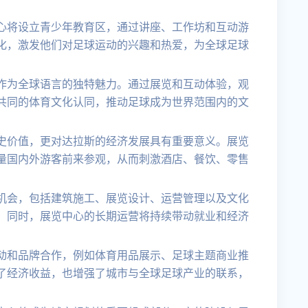
心将设立青少年教育区，通过讲座、工作坊和互动游
化，激发他们对足球运动的兴趣和热爱，为全球足球
作为全球语言的独特魅力。通过展览和互动体验，观
共同的体育文化认同，推动足球成为世界范围内的文
史价值，更对达拉斯的经济发展具有重要意义。展览
量国内外游客前来参观，从而刺激酒店、餐饮、零售
机会，包括建筑施工、展览设计、运营管理以及文化
。同时，展览中心的长期运营将持续带动就业和经济
动和品牌合作，例如体育用品展示、足球主题商业推
了经济收益，也增强了城市与全球足球产业的联系，