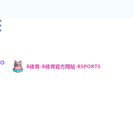
Bsport体育（B体育）是一个领先的体育娱乐平台，
专为用户提供丰富的赛事资讯、实时比分和高清赛
事直播。通过B体育官方平台，用户可以轻松获取各
种热门体育赛事的最新动态和专业分析，满足不同
体育爱好者的需求。B体育官方网站致力于打造一个
安全、稳定的线上体育娱乐环境，确保用户能够随