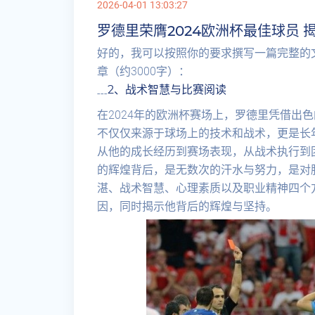
2026-04-01 13:03:27
罗德里荣膺2024欧洲杯最佳球员
好的，我可以按照你的要求撰写一篇完整的
章（约3000字）：
2、战术智慧与比赛阅读
---
在2024年的欧洲杯赛场上，罗德里凭借出
不仅仅来源于球场上的技术和战术，更是长
从他的成长经历到赛场表现，从战术执行到
的辉煌背后，是无数次的汗水与努力，是对
湛、战术智慧、心理素质以及职业精神四个方
因，同时揭示他背后的辉煌与坚持。