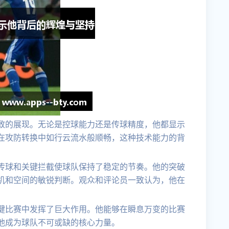
致的展现。无论是控球能力还是传球精度，他都显示
在攻防转换中如行云流水般顺畅，这种技术能力的背
传球和关键拦截使球队保持了稳定的节奏。他的突破
机和空间的敏锐判断。观众和评论员一致认为，他在
键比赛中发挥了巨大作用。他能够在瞬息万变的比赛
他成为球队不可或缺的核心力量。