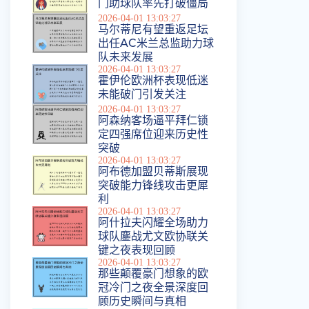
门助球队率先打破僵局
2026-04-01 13:03:27
马尔蒂尼有望重返足坛
出任AC米兰总监助力球
队未来发展
2026-04-01 13:03:27
霍伊伦欧洲杯表现低迷
未能破门引发关注
2026-04-01 13:03:27
阿森纳客场逼平拜仁锁
定四强席位迎来历史性
突破
2026-04-01 13:03:27
阿布德加盟贝蒂斯展现
突破能力锋线攻击更犀
利
2026-04-01 13:03:27
阿什拉夫闪耀全场助力
球队鏖战尤文欧协联关
键之夜表现回顾
2026-04-01 13:03:27
那些颠覆豪门想象的欧
冠冷门之夜全景深度回
顾历史瞬间与真相