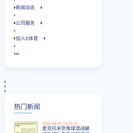
新闻动态
公司服务
加入B体育
热门新闻
2026-04-01 13:03:27
麦克托米奈角球混战破