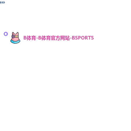
导
Bsport体育（B体育）是一个领先的体育娱乐平台，
专为用户提供丰富的赛事资讯、实时比分和高清赛
事直播。通过B体育官方平台，用户可以轻松获取
各种热门体育赛事的最新动态和专业分析，满足不
同体育爱好者的需求。B体育官方网站致力于打造
一个安全、稳定的线上体育娱乐环境，确保用户能
够随时随地享受高质量的观赛体验。立即访问B体
育官方网站，了解最新的体育赛事资讯，体验便捷
的互动娱乐服务！