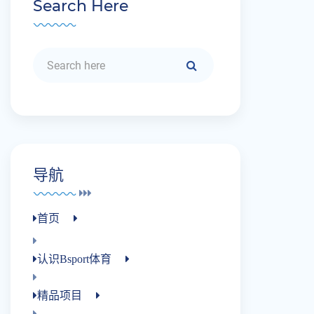
Search Here
导航
首页
认识bsport体育
精品项目