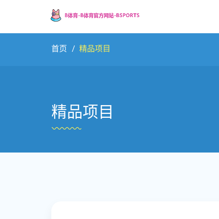
首页
精品项目
精品项目