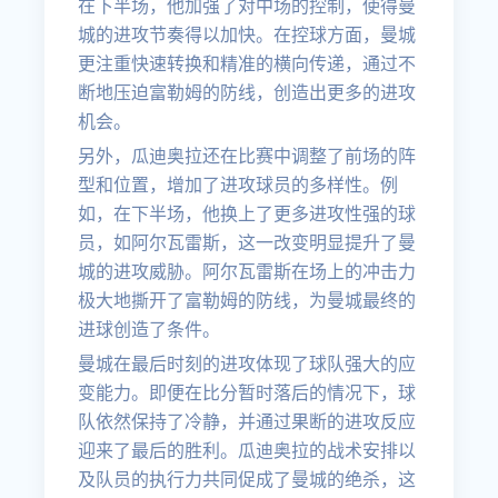
在下半场，他加强了对中场的控制，使得曼
城的进攻节奏得以加快。在控球方面，曼城
更注重快速转换和精准的横向传递，通过不
断地压迫富勒姆的防线，创造出更多的进攻
机会。
另外，瓜迪奥拉还在比赛中调整了前场的阵
型和位置，增加了进攻球员的多样性。例
如，在下半场，他换上了更多进攻性强的球
员，如阿尔瓦雷斯，这一改变明显提升了曼
城的进攻威胁。阿尔瓦雷斯在场上的冲击力
极大地撕开了富勒姆的防线，为曼城最终的
进球创造了条件。
曼城在最后时刻的进攻体现了球队强大的应
变能力。即便在比分暂时落后的情况下，球
队依然保持了冷静，并通过果断的进攻反应
迎来了最后的胜利。瓜迪奥拉的战术安排以
及队员的执行力共同促成了曼城的绝杀，这