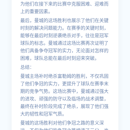
为他们在接下来的比赛中克服困难、迎难而
上的重要因素。
最后，曼城的这场胜利也展示了他们在关键
时刻的解决问题能力。在赛季的关键时刻，
能够在最后时刻逆袭绝杀对手，往往是冠军
球队的标志。曼城通过这场比赛再次证明了
他们具备争夺冠军的实力，无论面对怎样的
困难，球队总能在最后时刻迎来突破。
总结：
曼城主场补时绝杀富勒姆的胜利，不仅巩固
了他们争冠的实力，更提升了球队在赛季末
期的竞争气势。这场比赛中，曼城通过强大
的进攻、顽强的防守以及临场的战术调整，
最终在补时阶段完成了绝杀，展现了他们强
大的韧性和冠军气质。
曼城的这场胜利对他们争冠之路的意义深