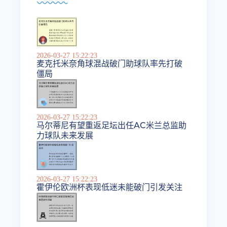
2026-03-27 15:22:23
麦克托米奈角球混战破门助球队率先打破
僵局
2026-03-27 15:22:23
马尔蒂尼有望重返足坛出任AC米兰总监助
力球队未来发展
2026-03-27 15:22:23
霍伊伦欧洲杯表现低迷未能破门引发关注