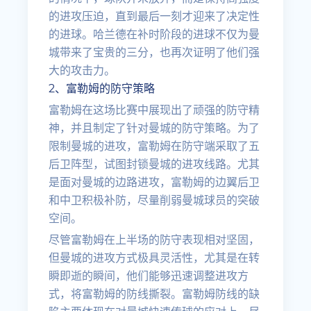
的进攻压迫，直到最后一刻才迎来了决定性
的进球。哈兰德在补时阶段的进球不仅为曼
城带来了宝贵的三分，也再次证明了他们强
大的攻击力。
2、富勒姆的防守策略
富勒姆在这场比赛中展现出了顽强的防守精
神，并且制定了针对曼城的防守策略。为了
限制曼城的进攻，富勒姆在防守端采取了五
后卫阵型，试图封锁曼城的进攻线路。尤其
是面对曼城的边路进攻，富勒姆的边翼后卫
和中卫积极补防，尽量削弱曼城球员的突破
空间。
尽管富勒姆在上半场的防守表现相对坚固，
但曼城的进攻方式极具灵活性，尤其是在转
瞬即逝的瞬间，他们能够迅速调整进攻方
式，将富勒姆的防线撕裂。富勒姆防线的缺