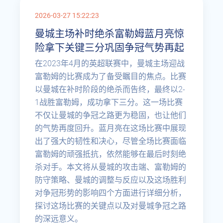
2026-03-27 15:22:23
曼城主场补时绝杀富勒姆蓝月亮惊
险拿下关键三分巩固争冠气势再起
在2023年4月的英超联赛中，曼城主场迎战
富勒姆的比赛成为了备受瞩目的焦点。比赛
以曼城在补时阶段的绝杀而告终，最终以2-
1战胜富勒姆，成功拿下三分。这一场比赛
不仅让曼城的争冠之路更为稳固，也让他们
的气势再度回升。蓝月亮在这场比赛中展现
出了强大的韧性和决心，尽管全场比赛面临
富勒姆的顽强抵抗，依然能够在最后时刻绝
杀对手。本文将从曼城的攻击端、富勒姆的
防守策略、曼城的调整与反应以及这场胜利
对争冠形势的影响四个方面进行详细分析，
探讨这场比赛的关键点以及对曼城争冠之路
的深远意义。