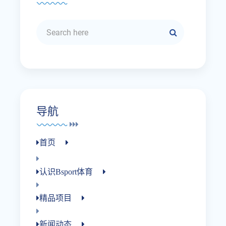
导航
首页
认识bsport体育
精品项目
新闻动态