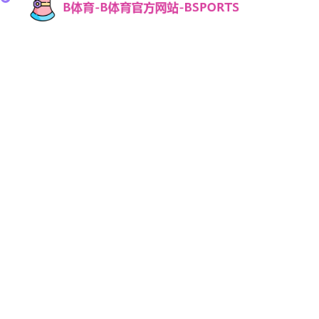
Bsport体育（B体育）是一个领先的体育娱乐平台，
专为用户提供丰富的赛事资讯、实时比分和高清赛
事直播。通过B体育官方平台，用户可以轻松获取各
种热门体育赛事的最新动态和专业分析，满足不同
体育爱好者的需求。B体育官方网站致力于打造一个
安全、稳定的线上体育娱乐环境，确保用户能够随
时随地享受高质量的观赛体验。立即访问B体育官方
网站，了解最新的体育赛事资讯，体验便捷的互动
娱乐服务！
导航