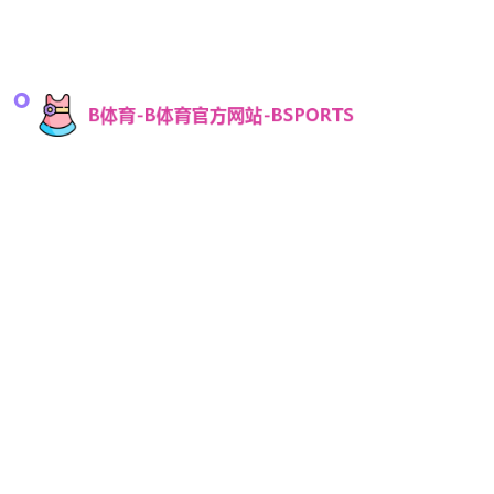
导
Bsport体育（B体育）是一个领先的体育娱乐平台，
专为用户提供丰富的赛事资讯、实时比分和高清赛
事直播。通过B体育官方平台，用户可以轻松获取
各种热门体育赛事的最新动态和专业分析，满足不
同体育爱好者的需求。B体育官方网站致力于打造
一个安全、稳定的线上体育娱乐环境，确保用户能
够随时随地享受高质量的观赛体验。立即访问B体
育官方网站，了解最新的体育赛事资讯，体验便捷
的互动娱乐服务！