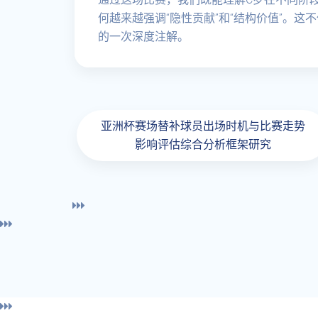
何越来越强调“隐性贡献”和“结构价值”。
的一次深度注解。
亚洲杯赛场替补球员出场时机与比赛走势
影响评估综合分析框架研究