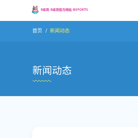
首页
新闻动态
新闻动态