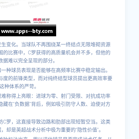
发生变化。当球队不再围绕某一终结点无限堆砌资源
国的比赛中，C罗获得的高质量机会并不多，但他的
数据难以完全呈现的部分。
和一种球员表现是否能够在高频率比赛中稳定输出。
与度的前锋类型，而对纯终结型球员提出更高效率要
了这种体系的严苛。
很难称得上亮眼：进球为零、射门受限、对抗成功率
藏在“负数据”背后，例如吸引防守人数、迫使对方
防C罗，这直接导致边路和肋部出现短暂空当。这类
，却是英超战术分析中极为重要的“隐性价值”。