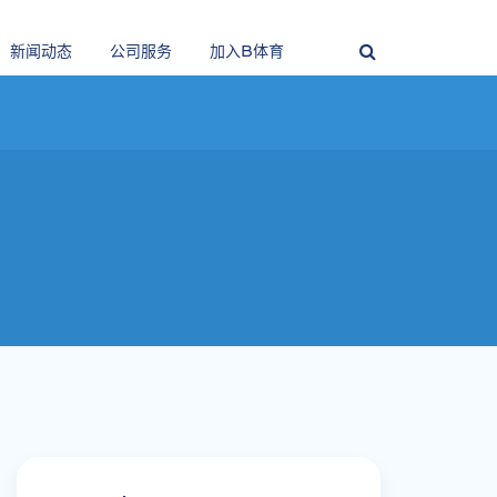
新闻动态
公司服务
加入B体育