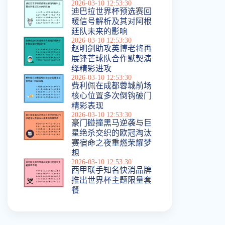
2026-03-10 12:53:30
迪巴拉世界杯预选赛回
暖信号解析及其对阿根
廷队未来的影响
2026-03-10 12:53:30
赵明剑助攻英博老将再
展锋芒球队合作默契演
绎精彩进攻
2026-03-10 12:53:30
费利佩在成都蓉城前场
核心位置多次倒钩破门
精彩表现
2026-03-10 12:53:30
豪门碰撞黑马逆袭与巨
星绝杀交织的欧冠淘汰
赛宿命之夜重燃荣耀梦
想
2026-03-10 12:53:30
西甲联手知名快消品牌
推出世界杯主题限量套
餐