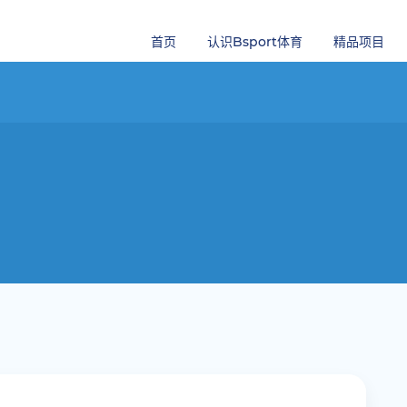
首页
认识bsport体育
精品项目