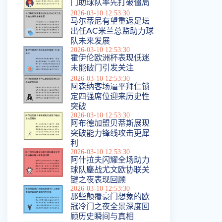
门助球队率先打破僵局
2026-03-10 12:53:30
马尔蒂尼有望重返足坛
出任AC米兰总监助力球
队未来发展
2026-03-10 12:53:30
霍伊伦欧洲杯表现低迷
未能破门引发关注
2026-03-10 12:53:30
阿森纳客场逼平拜仁锁
定四强席位迎来历史性
突破
2026-03-10 12:53:30
阿布德加盟贝蒂斯展现
突破能力锋线攻击更犀
利
2026-03-10 12:53:30
阿什拉夫闪耀全场助力
球队鏖战尤文欧协联关
键之夜表现回顾
2026-03-10 12:53:30
那些颠覆豪门想象的欧
冠冷门之夜全景深度回
顾历史瞬间与真相