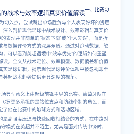
一、比赛切
后的战术与效率逻辑真实价值解读
赛为切入点，尝试跳出单场胜负与个人表现好坏的浅层
，深入剖析现代足球中战术设计、效率逻辑与真实价
的表现并非简单的“状态下滑”或“个人失误”，而是折
重与数据评价方式的深层矛盾。通过对跑动数据、触
，可以看到英超语境中“效率优先”的逻辑如何重塑
解读。全文从战术定位、效率模型、数据偏差和价值
真实足球逻辑，揭示现代足球评价体系中被忽视却至
与英超战术趋势提供更具深度的视角。
一场典型意义上由超级前锋主导的比赛。葡萄牙队在
，C罗更多承担的是站位支点和防线牵制的角色，而
定了他在比赛中的触球方式和活动区域。
的是高强度压迫与快速回收相结合的方式，在中路对
防守模式在英超并不陌生，尤其是面对传统中锋时，