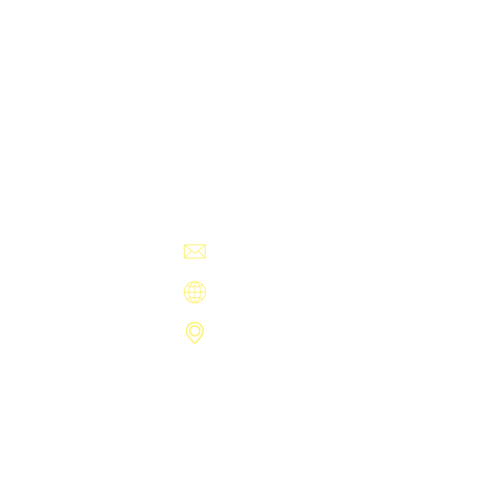
航
Contact Us
+13659630002
首页
认识bsport体育
betrayed@qq.com
精品项目
新闻动态
https://apps--bty.com
公司服务
加入B体育
合肥市讲践观4号