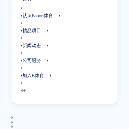
认识bsport体育
精品项目
新闻动态
公司服务
加入B体育