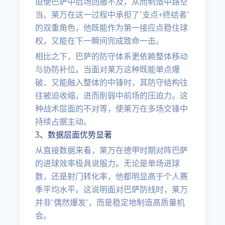
迫使巴萨中后场回撤不及，从而制造中路空
当。莱万在这一过程中承担了“支点+终结者”
的双重角色，他既能作为第一接应点稳住球
权，又能在下一瞬间完成致命一击。
相比之下，巴萨的防守体系更依赖整体移动
与协防补位。当面对莱万这种既能单点爆
破、又能融入整体的中锋时，其防守结构往
往被迫收缩，进而削弱中前场的压迫力。这
种战术层面的不对等，使莱万在多场交锋中
持续占据主动。
3、数据层面优势显著
从直接数据来看，莱万在德甲时期对阵巴萨
的进球效率极具说服力。无论是单场进球
数，还是射门转化率，他都明显高于个人赛
季平均水平。这说明面对巴萨防线时，莱万
并非“偶然爆发”，而是稳定地制造高质量机
会。