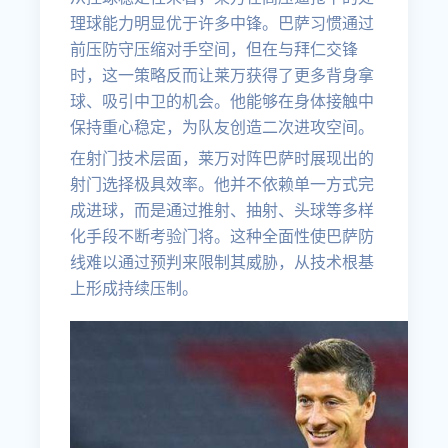
理球能力明显优于许多中锋。巴萨习惯通过
前压防守压缩对手空间，但在与拜仁交锋
时，这一策略反而让莱万获得了更多背身拿
球、吸引中卫的机会。他能够在身体接触中
保持重心稳定，为队友创造二次进攻空间。
在射门技术层面，莱万对阵巴萨时展现出的
射门选择极具效率。他并不依赖单一方式完
成进球，而是通过推射、抽射、头球等多样
化手段不断考验门将。这种全面性使巴萨防
线难以通过预判来限制其威胁，从技术根基
上形成持续压制。