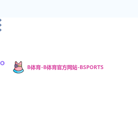
Bsport体育（B体育）是一个领先的体育娱乐平台，
专为用户提供丰富的赛事资讯、实时比分和高清赛
事直播。通过B体育官方平台，用户可以轻松获取各
种热门体育赛事的最新动态和专业分析，满足不同
体育爱好者的需求。B体育官方网站致力于打造一个
安全、稳定的线上体育娱乐环境，确保用户能够随