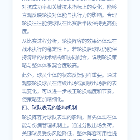
对抗成功率和关键技术指标上的变化，能够
直观反映轮换对体能与执行力的影响。合理
轮换往往能使球队在比赛后半段保持更高强
度。
从比赛过程分析，轮换阵容的效果还体现在
战术执行的稳定性上。若轮换后球队仍能保
持清晰的战术结构和协同配合，说明轮换策
略与整体体系契合度较高。
此外，球员个体的状态反馈同样重要。通过
观察轮换球员在连续出场或间歇出场后的表
现变化，可以进一步校正轮换幅度和节奏，
使策略更加精细化。
四、球队表现的影响机制
轮换阵容对球队表现的影响，首先体现在体
能与伤病管理机制上。通过分散出场负荷，
关键球员受伤风险降低，整体阵容可用性提