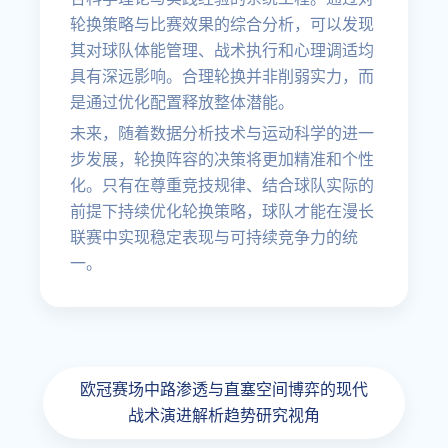
轮换策略与比赛效果的综合分析，可以发现
其对球队体能管理、战术执行和心理调适均
具有深远影响。合理轮换并非削弱实力，而
是通过优化配置释放整体潜能。
未来，随着数据分析技术与运动科学的进一
步发展，轮换阵容的决策将更加精准和个性
化。只有在尊重竞技规律、结合球队实际的
前提下持续优化轮换策略，球队才能在漫长
联赛中实现稳定表现与可持续竞争力的统
一。
欧冠赛场中路渗透与直塞空间博弈的现代
战术演进解析趋势研究视角