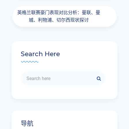
英格兰联赛豪门表现对比分析：曼联、曼
城、利物浦、切尔西现状探讨
Search Here
导航