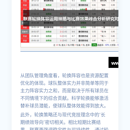
从团队管理角度看，轮换阵容也是资源配置
优化的体现。球队整体实力并非简单等同于
主力阵容实力之和，而是取决于所有球员在
不同情境下的综合贡献。科学轮换能够激活
替补球员潜能，使球队整体效能得到放大。
此外，轮换策略还与现代竞技理念中的“长
期绩效导向”密切相关。相比短期比赛结
果，联赛更强调稳定性与可持续性。通过轮