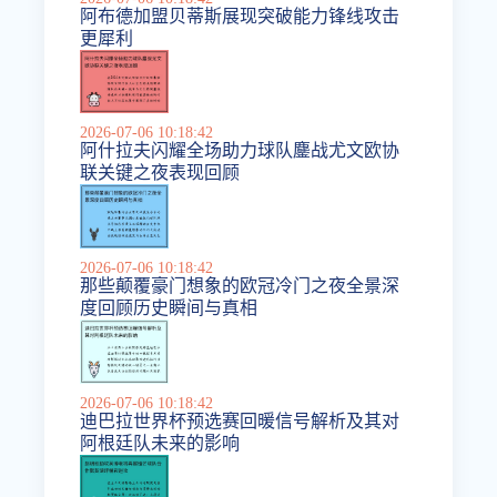
阿布德加盟贝蒂斯展现突破能力锋线攻击
更犀利
2026-07-06 10:18:42
阿什拉夫闪耀全场助力球队鏖战尤文欧协
联关键之夜表现回顾
2026-07-06 10:18:42
那些颠覆豪门想象的欧冠冷门之夜全景深
度回顾历史瞬间与真相
2026-07-06 10:18:42
迪巴拉世界杯预选赛回暖信号解析及其对
阿根廷队未来的影响