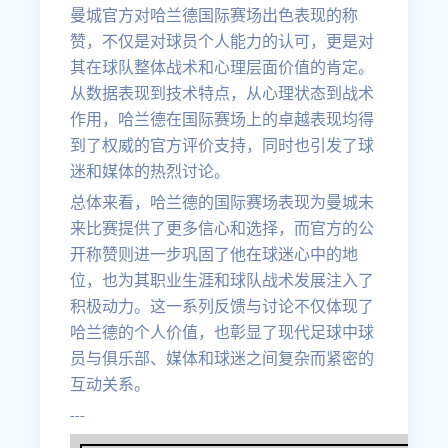
曼城官方对哈兰德国际赛场出色表现的称
赞，不仅是对球员个人能力的认可，更是对
其在球队整体战术和心理层面价值的肯定。
从数据表现到技术特点，从心理状态到战术
作用，哈兰德在国际赛场上的卓越表现均得
到了权威的官方评价支持，同时也引发了球
迷和媒体的热烈讨论。
总体来看，哈兰德的国际赛场表现为曼城未
来比赛提供了更多信心和选择，而官方的公
开称赞则进一步巩固了他在球迷心中的地
位，也为其职业生涯和球队战术发展注入了
积极动力。这一系列反馈与讨论不仅体现了
哈兰德的个人价值，也彰显了现代足球中球
员与俱乐部、媒体和球迷之间复杂而紧密的
互动关系。
---