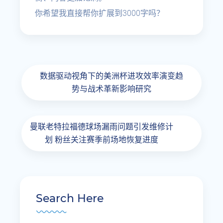
你希望我直接帮你扩展到3000字吗？
数据驱动视角下的美洲杯进攻效率演变趋
势与战术革新影响研究
曼联老特拉福德球场漏雨问题引发维修计
划 粉丝关注赛季前场地恢复进度
Search Here