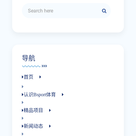
导航
首页
认识bsport体育
精品项目
新闻动态