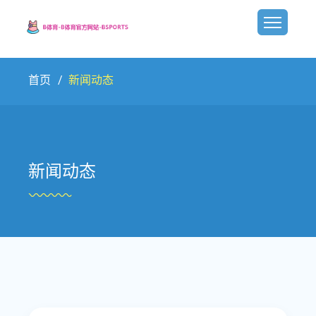
首页
新闻动态
新闻动态