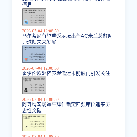
僵局
2026-07-04 12:08:50
马尔蒂尼有望重返足坛出任AC米兰总监助
力球队未来发展
2026-07-04 12:08:50
霍伊伦欧洲杯表现低迷未能破门引发关注
2026-07-04 12:08:50
阿森纳客场逼平拜仁锁定四强席位迎来历
史性突破
2026-07-04 12:08:50