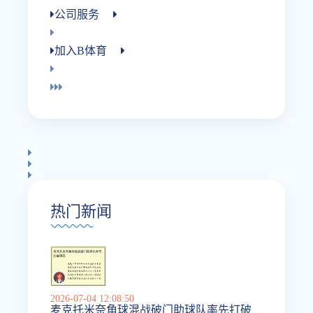
公司服务
加入B体育
热门新闻
2026-07-04 12:08:50
麦克托米奈角球混战破门助球队率先打破