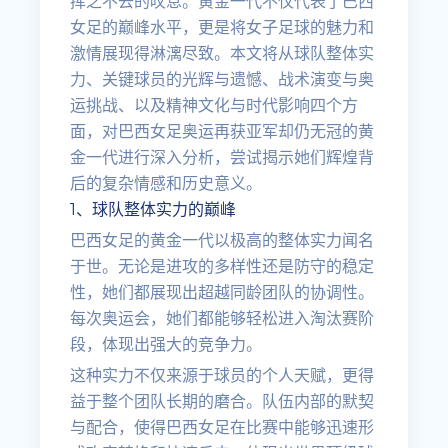
挥之不去的叹息。黄金一代不仅代表了巴西
女足的巅峰水平，更是将女子足球的魅力和
激情展现得淋漓尽致。本文将从球队整体实
力、关键球员的光辉与遗憾、战术演变与奥
运挑战、以及精神文化与时代影响四个方
面，对巴西女足奥运再获亚军却仍无冠的黄
金一代进行深入分析，尝试揭示她们辉煌背
后的复杂情感和历史意义。
1、球队整体实力的巅峰
巴西女足的黄金一代以极高的整体实力闻名
于世。无论是进攻的多样性还是防守的稳定
性，她们都展现出超越同龄团队的协调性。
每次奥运会，她们都能够轻松进入淘汰赛阶
段，体现出强大的竞争力。
这种实力不仅来源于球员的个人天赋，更得
益于整个团队长期的磨合。队伍内部的默契
与配合，使得巴西女足在比赛中能够迅速形