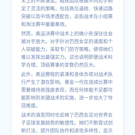
术上的不断演变。教练团队根据不同对手制
定了灵活的策略，包括高位逼抢、快速边路
突破以及中场渗透配合，这些战术在小组赛
和淘汰赛中屡屡奏效。
然而，奥运决赛中战术上的微小失误往往会
被对手放大。对手针对巴西女足的速度和个
人突破能力，采取专门防守策略，使得她们
难以发挥出最强实力。这也说明即便战术科
学合理，顶级赛事的变数仍然巨大。
此外，奥运赛程的紧凑和身体负荷对战术执
行产生了潜在影响。黄金一代在连续比赛中
需要维持高强度表现，而任何体能不足都可
能影响到关键战术的实施，进一步加大了夺
冠难度。
战术的演变同时也反映了巴西女足对世界女
子足球发展趋势的敏感性。她们不断尝试创
新打法，提升团队协作和进攻多样性，显示