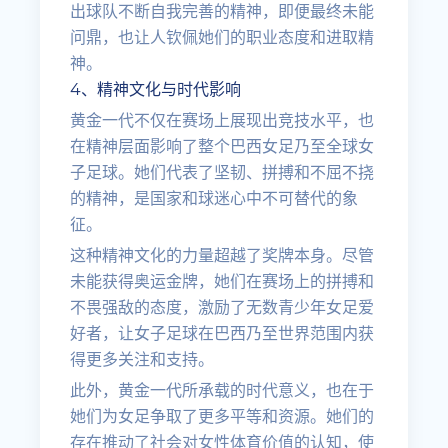
出球队不断自我完善的精神，即便最终未能
问鼎，也让人钦佩她们的职业态度和进取精
神。
4、精神文化与时代影响
黄金一代不仅在赛场上展现出竞技水平，也
在精神层面影响了整个巴西女足乃至全球女
子足球。她们代表了坚韧、拼搏和不屈不挠
的精神，是国家和球迷心中不可替代的象
征。
这种精神文化的力量超越了奖牌本身。尽管
未能获得奥运金牌，她们在赛场上的拼搏和
不畏强敌的态度，激励了无数青少年女足爱
好者，让女子足球在巴西乃至世界范围内获
得更多关注和支持。
此外，黄金一代所承载的时代意义，也在于
她们为女足争取了更多平等和资源。她们的
存在推动了社会对女性体育价值的认知，使