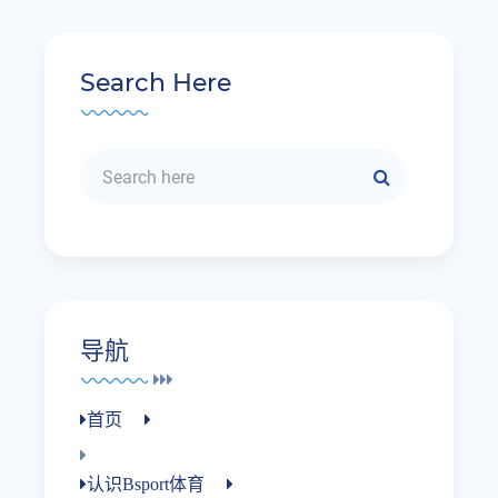
Search Here
导航
首页
认识bsport体育