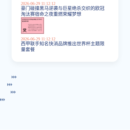
2026-06-29 11:12:12
豪门碰撞黑马逆袭与巨星绝杀交织的欧冠
淘汰赛宿命之夜重燃荣耀梦想
2026-06-29 11:12:12
西甲联手知名快消品牌推出世界杯主题限
量套餐