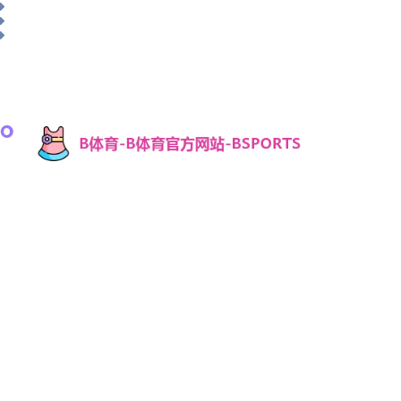
Bsport体育（B体育）是一个领先的体育娱乐平台，
专为用户提供丰富的赛事资讯、实时比分和高清赛
事直播。通过B体育官方平台，用户可以轻松获取各
种热门体育赛事的最新动态和专业分析，满足不同
体育爱好者的需求。B体育官方网站致力于打造一个
安全、稳定的线上体育娱乐环境，确保用户能够随
时随地享受高质量的观赛体验。立即访问B体育官方
网站，了解最新的体育赛事资讯，体验便捷的互动