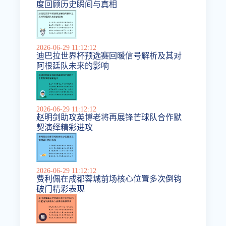
度回顾历史瞬间与真相
2026-06-29 11:12:12
迪巴拉世界杯预选赛回暖信号解析及其对
阿根廷队未来的影响
2026-06-29 11:12:12
赵明剑助攻英博老将再展锋芒球队合作默
契演绎精彩进攻
2026-06-29 11:12:12
费利佩在成都蓉城前场核心位置多次倒钩
破门精彩表现