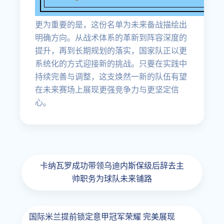
更为重要的是，这份名单为未来备战描绘出
明确方向。从战术体系的革新到阵容深度的
提升，再到长期规划的落实，国家队正以更
系统化的方式迎接新的挑战。只要在实践中
持续完善与调整，这支焕然一新的队伍有望
在未来赛场上展现更强竞争力与更坚定信
心。
卡纳瓦罗成功带领乌迪内斯保级后辞去主
帅职务为球队未来铺路
国际米兰提前锁定意甲冠军荣耀 完美展现