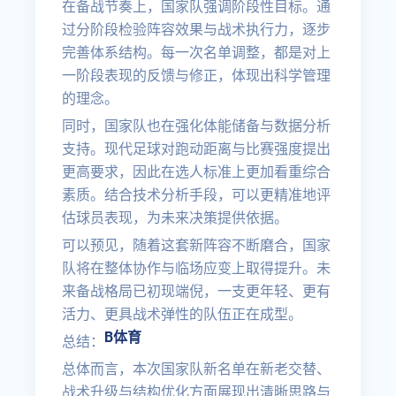
在备战节奏上，国家队强调阶段性目标。通
过分阶段检验阵容效果与战术执行力，逐步
完善体系结构。每一次名单调整，都是对上
一阶段表现的反馈与修正，体现出科学管理
的理念。
同时，国家队也在强化体能储备与数据分析
支持。现代足球对跑动距离与比赛强度提出
更高要求，因此在选人标准上更加看重综合
素质。结合技术分析手段，可以更精准地评
估球员表现，为未来决策提供依据。
可以预见，随着这套新阵容不断磨合，国家
队将在整体协作与临场应变上取得提升。未
来备战格局已初现端倪，一支更年轻、更有
活力、更具战术弹性的队伍正在成型。
B体育
总结：
总体而言，本次国家队新名单在新老交替、
战术升级与结构优化方面展现出清晰思路与