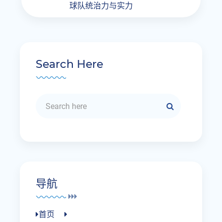
球队统治力与实力
Search Here
导航
首页