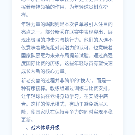
挥着精神领袖的作用，为年轻球员树立榜
样。
年轻力量的崛起则是本次名单最引人注目的
亮点之一。部分新秀在联赛中表现突出，展
现出极强的冲击力与执行力。他们的入选不
仅意味着教练组对其潜力的认可，也意味着
国家队愿意为未来布局提前试验。通过高强
度国际比赛的历练，这些年轻球员有望快速
成长为新的核心力量。
新老交替的过程并非简单的“换人”，而是一
种有序接棒。教练组通过训练与比赛安排，
让年轻球员在老将身边学习，在实战中磨
合。这样的传承模式，有助于避免断层风
险，使国家队在保持竞争力的同时实现平稳
更新。
二、战术体系升级