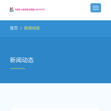
首页
新闻动态
新闻动态