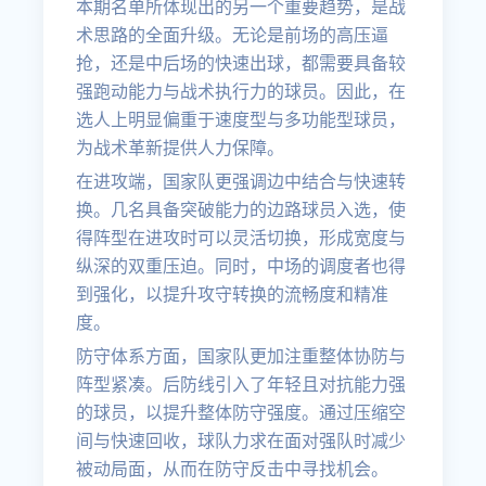
本期名单所体现出的另一个重要趋势，是战
术思路的全面升级。无论是前场的高压逼
抢，还是中后场的快速出球，都需要具备较
强跑动能力与战术执行力的球员。因此，在
选人上明显偏重于速度型与多功能型球员，
为战术革新提供人力保障。
在进攻端，国家队更强调边中结合与快速转
换。几名具备突破能力的边路球员入选，使
得阵型在进攻时可以灵活切换，形成宽度与
纵深的双重压迫。同时，中场的调度者也得
到强化，以提升攻守转换的流畅度和精准
度。
防守体系方面，国家队更加注重整体协防与
阵型紧凑。后防线引入了年轻且对抗能力强
的球员，以提升整体防守强度。通过压缩空
间与快速回收，球队力求在面对强队时减少
被动局面，从而在防守反击中寻找机会。