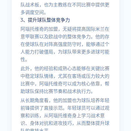
队战术板，也为主教练在不同比赛中提供更
多调度空间。
3、提升球队整体竞争力
阿瑙托维奇的加盟，无疑将提高国际米兰在
意甲联赛以及欧战中的整体竞争力。他的存
在使球队在对阵高强度防守时，能够通过个
人能力打破僵局，为球队带来更多进球可能
性。
此外，他的经验和成熟心态能够在关键比赛
中稳定球队情绪，尤其在客场或压力较大的
比赛中，阿瑙托维奇可以成为核心依靠，帮
助球队保持比赛节奏和战术执行力。
从长期角度看，他的加盟也为球队培养年轻
前锋提供了直接示范。年轻球员可以通过观
察和训练，从阿瑙托维奇身上学习战术意
识、身体对抗和进攻技巧，从而整体提升球
队的竞技水平。