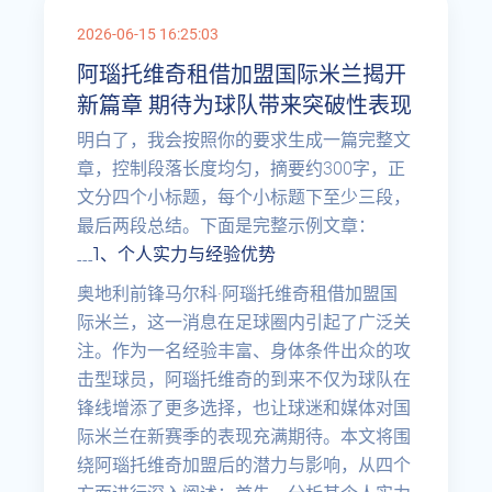
2026-06-15 16:25:03
阿瑙托维奇租借加盟国际米兰揭开
新篇章 期待为球队带来突破性表现
明白了，我会按照你的要求生成一篇完整文
章，控制段落长度均匀，摘要约300字，正
文分四个小标题，每个小标题下至少三段，
最后两段总结。下面是完整示例文章：
1、个人实力与经验优势
---
奥地利前锋马尔科·阿瑙托维奇租借加盟国
际米兰，这一消息在足球圈内引起了广泛关
注。作为一名经验丰富、身体条件出众的攻
击型球员，阿瑙托维奇的到来不仅为球队在
锋线增添了更多选择，也让球迷和媒体对国
际米兰在新赛季的表现充满期待。本文将围
绕阿瑙托维奇加盟后的潜力与影响，从四个