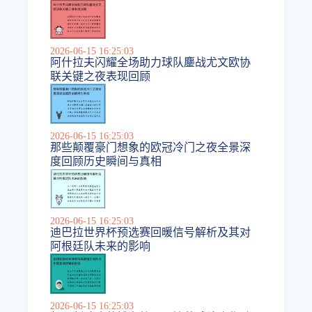
2026-06-15 16:25:03
阿什拉夫闪耀全场助力球队鏖战尤文欧协
联关键之夜表现回顾
2026-06-15 16:25:03
那些颠覆豪门想象的欧冠冷门之夜全景深
度回顾历史瞬间与真相
2026-06-15 16:25:03
迪巴拉世界杯预选赛回暖信号解析及其对
阿根廷队未来的影响
2026-06-15 16:25:03