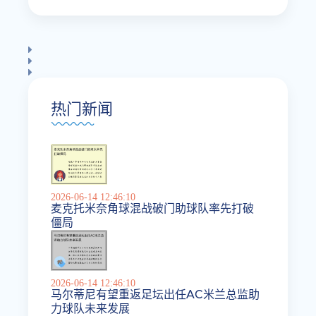
热门新闻
2026-06-14 12:46:10
麦克托米奈角球混战破门助球队率先打破
僵局
2026-06-14 12:46:10
马尔蒂尼有望重返足坛出任AC米兰总监助
力球队未来发展