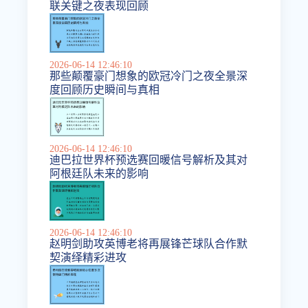
联关键之夜表现回顾
2026-06-14 12:46:10
那些颠覆豪门想象的欧冠冷门之夜全景深
度回顾历史瞬间与真相
2026-06-14 12:46:10
迪巴拉世界杯预选赛回暖信号解析及其对
阿根廷队未来的影响
2026-06-14 12:46:10
赵明剑助攻英博老将再展锋芒球队合作默
契演绎精彩进攻