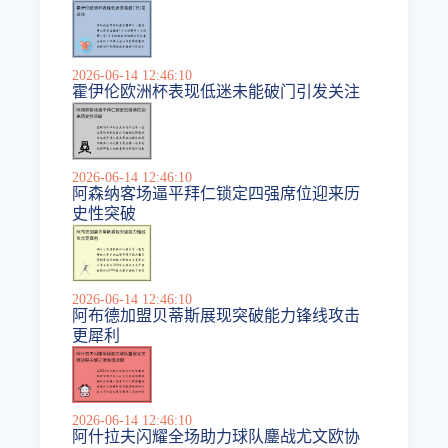
2026-06-14 12:46:10
霍伊伦欧洲杯表现低迷未能破门引发关注
2026-06-14 12:46:10
阿森纳客场逼平拜仁锁定四强席位迎来历
史性突破
2026-06-14 12:46:10
阿布德加盟贝蒂斯展现突破能力锋线攻击
更犀利
2026-06-14 12:46:10
阿什拉夫闪耀全场助力球队鏖战尤文欧协