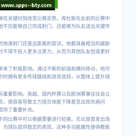
够在关键时刻改变比赛走势。库杜斯在此前的比赛中
他不仅能够自己完成射门，还能够为队友送出关键传
的快速射门还是远距离的尝试，他都具备相当的威胁
时不得不投入更多注意力，从而为其他队友创造更好
带来了积极影响。通过不断的前插和横向移动，他可
织时拥有更多传球路线和进攻选择，从整体上提升球
有重要影响。英超、国内杯赛以及欧洲赛事往往会让
员，很容易导致主力球员体能下降甚至出现伤病问
提供了重要补充。
不同比赛中可以根据需要进行轮换。无论是首发出场
，为球队提供稳定的表现，这种多功能属性使得教练