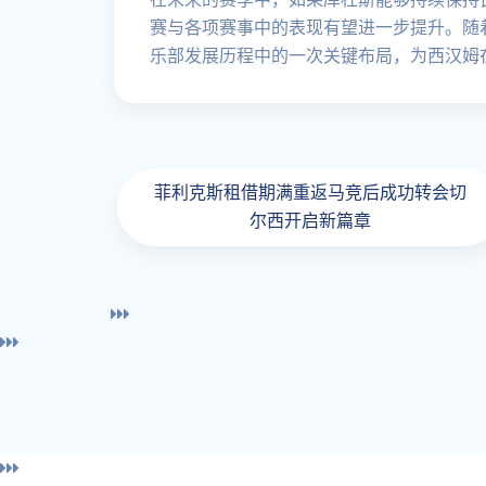
赛与各项赛事中的表现有望进一步提升。随
乐部发展历程中的一次关键布局，为西汉姆
菲利克斯租借期满重返马竞后成功转会切
尔西开启新篇章