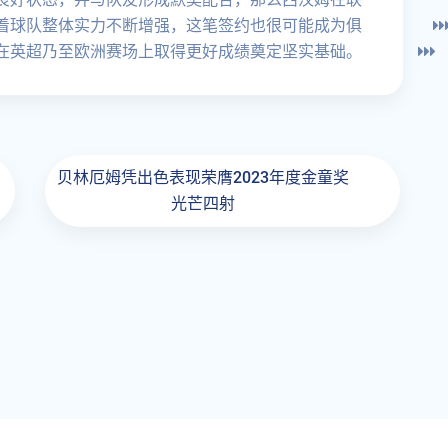
着球队整体实力不断增强，这笔签约也很可能成为俱
在英超乃至欧洲赛场上取得更好成绩奠定坚实基础。
贝林厄姆凭出色表现荣膺2023年度金童奖
光芒四射