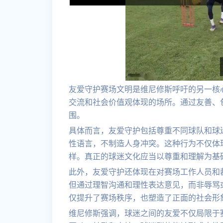
友爱守护赛场文明是维尼修斯呼吁的另一核
交流和社会价值观体现的场所。通过友善、
围。
具体而言，友爱守护包括尊重不同球队和球
性语言，不制造人身冲突。这种行为不仅体
样。真正的球迷文化应当以尊重和理解为基
此外，友爱守护还体现在对赛场工作人员和
但通过理智沟通和理性表达意见，而非辱骂
仅提升了赛场秩序，也塑造了正面的社会形
维尼修斯强调，球迷之间的友爱不仅局限于