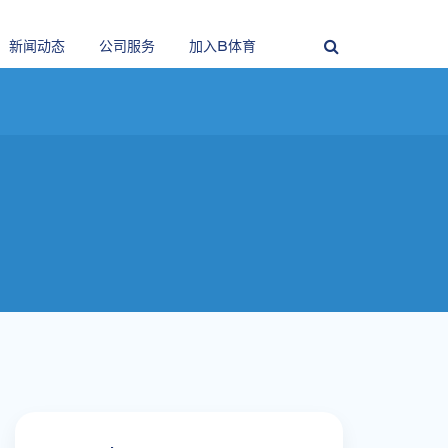
新闻动态
公司服务
加入B体育