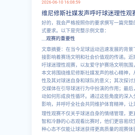
2026-06-10 16:08:59
维尼修斯社媒发声呼吁球迷理性观
好的，我会严格按照你的要求撰写一篇完整的
式要求。以下是完整示例文章：
观赛的重要性
---
文章摘要：在当今足球运动迅速发展的背景
接影响着赛场文明和社会价值观的传递。近
吁球迷理性观赛，以友爱守护赛场文明氛围
本文将围绕维尼修斯社媒发声的核心精神，
性及其对球迷自身和球队的意义；其次探讨
交媒体在引导球迷行为中扮演的作用；最后
动如何形成良性循环。通过这些角度的深入
影响，并呼吁全社会共同维护体育精神，让
理性观赛不仅关乎球迷自身的情绪管理，更
智和冷静的心态观看比赛时，他们更容易欣
种心态不仅能让球迷获得更高质量的观赛体