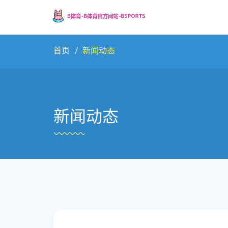
首页
新闻动态
新闻动态