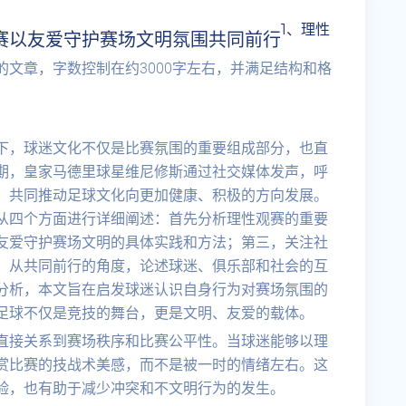
1、理性
赛以友爱守护赛场文明氛围共同前行
文章，字数控制在约3000字左右，并满足结构和格
下，球迷文化不仅是比赛氛围的重要组成部分，也直
期，皇家马德里球星维尼修斯通过社交媒体发声，呼
，共同推动足球文化向更加健康、积极的方向发展。
从四个方面进行详细阐述：首先分析理性观赛的重要
友爱守护赛场文明的具体实践和方法；第三，关注社
，从共同前行的角度，论述球迷、俱乐部和社会的互
分析，本文旨在启发球迷认识自身行为对赛场氛围的
足球不仅是竞技的舞台，更是文明、友爱的载体。
直接关系到赛场秩序和比赛公平性。当球迷能够以理
赏比赛的技战术美感，而不是被一时的情绪左右。这
验，也有助于减少冲突和不文明行为的发生。