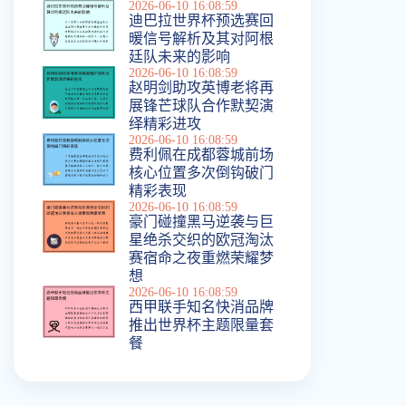
2026-06-10 16:08:59
迪巴拉世界杯预选赛回
暖信号解析及其对阿根
廷队未来的影响
2026-06-10 16:08:59
赵明剑助攻英博老将再
展锋芒球队合作默契演
绎精彩进攻
2026-06-10 16:08:59
费利佩在成都蓉城前场
核心位置多次倒钩破门
精彩表现
2026-06-10 16:08:59
豪门碰撞黑马逆袭与巨
星绝杀交织的欧冠淘汰
赛宿命之夜重燃荣耀梦
想
2026-06-10 16:08:59
西甲联手知名快消品牌
推出世界杯主题限量套
餐