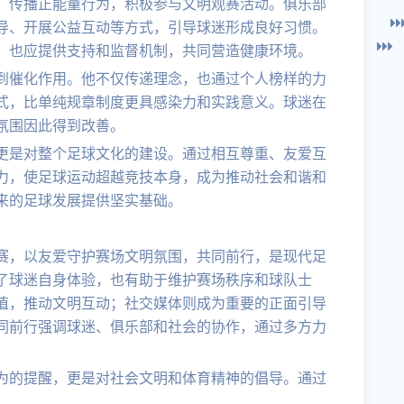
，传播正能量行为，积极参与文明观赛活动。俱乐部
导、开展公益互动等方式，引导球迷形成良好习惯。
，也应提供支持和监督机制，共同营造健康环境。
到催化作用。他不仅传递理念，也通过个人榜样的力
式，比单纯规章制度更具感染力和实践意义。球迷在
氛围因此得到改善。
更是对整个足球文化的建设。通过相互尊重、友爱互
力，使足球运动超越竞技本身，成为推动社会和谐和
来的足球发展提供坚实基础。
赛，以友爱守护赛场文明氛围，共同前行，是现代足
了球迷自身体验，也有助于维护赛场秩序和球队士
值，推动文明互动；社交媒体则成为重要的正面引导
同前行强调球迷、俱乐部和社会的协作，通过多方力
为的提醒，更是对社会文明和体育精神的倡导。通过