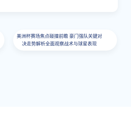
美洲杯赛场焦点碰撞前瞻 豪门强队关键对
决走势解析全面观察战术与球星表现