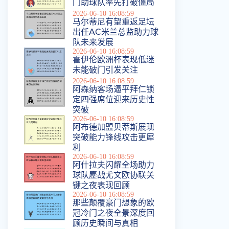
门助球队率先打破僵局
2026-06-10 16:08:59
马尔蒂尼有望重返足坛
出任AC米兰总监助力球
队未来发展
2026-06-10 16:08:59
霍伊伦欧洲杯表现低迷
未能破门引发关注
2026-06-10 16:08:59
阿森纳客场逼平拜仁锁
定四强席位迎来历史性
突破
2026-06-10 16:08:59
阿布德加盟贝蒂斯展现
突破能力锋线攻击更犀
利
2026-06-10 16:08:59
阿什拉夫闪耀全场助力
球队鏖战尤文欧协联关
键之夜表现回顾
2026-06-10 16:08:59
那些颠覆豪门想象的欧
冠冷门之夜全景深度回
顾历史瞬间与真相