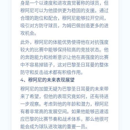
身是一个以速度和进攻直觉著称的球员，但
穆阿尼可以为他提供更为稳固的支援。通过
合理的跑位和配合，穆阿尼能够拉开空间，
吸引对方防守球员，为姆巴佩创造更多的进
攻机会。
此外，穆阿尼的体能优势使得他在对抗强度
较大的比赛中能够保持较高的竞技状态。他
的奔跑能力和抢断意识让他在高强度的比赛
中不容易掉链子，这对巴黎圣日耳曼的整体
防守和反击战术都有积极作用。
4、穆阿尼的未来表现展望
穆阿尼的加盟无疑为巴黎圣日耳曼的未来带
来了希望，但他的表现究竟如何，还有待进
一步观察。考虑到他的年龄和潜力，穆阿尼
有着非常高的发展空间。如果他能够迅速适
应巴黎的比赛节奏和战术体系，那么他很可
能会成为球队进攻端的重要一员。