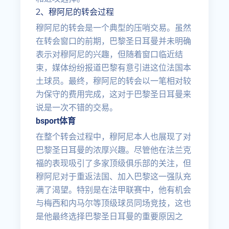
2、穆阿尼的转会过程
穆阿尼的转会是一个典型的压哨交易。虽然
在转会窗口的前期，巴黎圣日耳曼并未明确
表示对穆阿尼的兴趣，但随着窗口临近结
束，媒体纷纷报道巴黎有意引进这位法国本
土球员。最终，穆阿尼的转会以一笔相对较
为保守的费用完成，这对于巴黎圣日耳曼来
说是一次不错的交易。
bsport体育
在整个转会过程中，穆阿尼本人也展现了对
巴黎圣日耳曼的浓厚兴趣。尽管他在法兰克
福的表现吸引了多家顶级俱乐部的关注，但
穆阿尼对于重返法国、加入巴黎这一强队充
满了渴望。特别是在法甲联赛中，他有机会
与梅西和内马尔等顶级球员同场竞技，这也
是他最终选择巴黎圣日耳曼的重要原因之