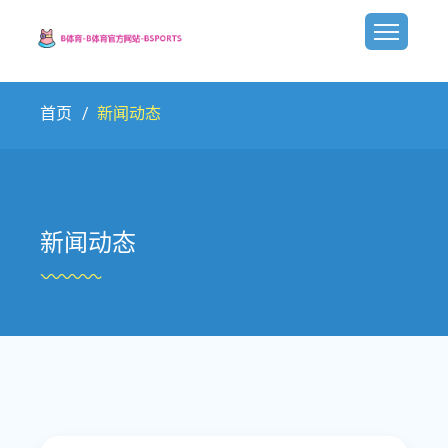
首页
新闻动态
新闻动态