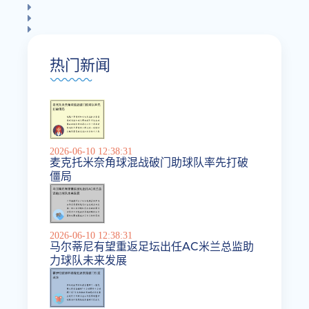
热门新闻
2026-06-10 12:38:31
麦克托米奈角球混战破门助球队率先打破
僵局
2026-06-10 12:38:31
马尔蒂尼有望重返足坛出任AC米兰总监助
力球队未来发展