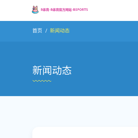
首页
新闻动态
新闻动态