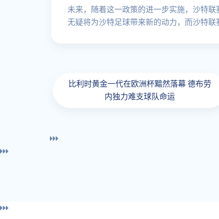
未来，随着这一政策的进一步实施，沙特联
无疑将为沙特足球带来新的动力，而沙特联
比利时黄金一代在欧洲杯黯然落幕 德布劳
内独力难支球队命运