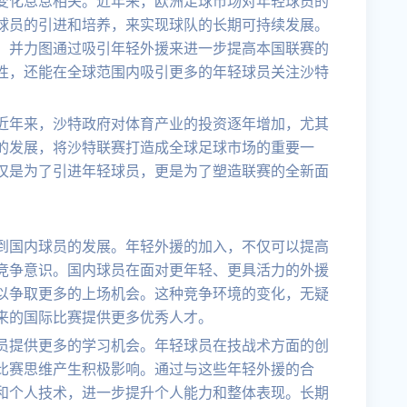
变化息息相关。近年来，欧洲足球市场对年轻球员的
球员的引进和培养，来实现球队的长期可持续发展。
，并力图通过吸引年轻外援来进一步提高本国联赛的
性，还能在全球范围内吸引更多的年轻球员关注沙特
近年来，沙特政府对体育产业的投资逐年增加，尤其
的发展，将沙特联赛打造成全球足球市场的重要一
仅是为了引进年轻球员，更是为了塑造联赛的全新面
到国内球员的发展。年轻外援的加入，不仅可以提高
竞争意识。国内球员在面对更年轻、更具活力的外援
以争取更多的上场机会。这种竞争环境的变化，无疑
来的国际比赛提供更多优秀人才。
员提供更多的学习机会。年轻球员在技战术方面的创
比赛思维产生积极影响。通过与这些年轻外援的合
和个人技术，进一步提升个人能力和整体表现。长期