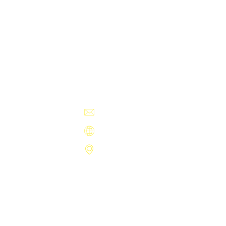
航
Contact Us
+13659630002
首页
认识bsport体育
betrayed@qq.com
精品项目
新闻动态
https://apps--bty.com
公司服务
加入B体育
合肥市讲践观4号