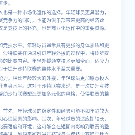
进步。
入也是一种市场化运作的选择。年轻球员更具潜力，
赛竞争力的同时，也能为俱乐部带来更高的经济效
仅是竞技上的补充，也是商业化运作中的重要资源。
和竞技水平。年轻球员通常具有更强的身体素质和更
。沙特联赛在通过引进年轻外援的过程中，将逐步提
彩的比赛内容。年轻外援通常技术更加全面，适应力
对于提升沙特联赛的整体水平至关重要。
能力。相比年龄较大的外援，年轻球员更加愿意投入
升自身水平。这对于沙特联赛来说，是一次提升竞技
帮助沙特联赛塑造更加多元化的风格，使得联赛的整
。首先，年轻球员的稳定性和经验可能不如年龄较大
和心理因素的影响。其次，年轻球员的适应期较长，
比赛强度和环境，这可能会在短期内影响到联赛的整
部来说，如何平衡引进年轻球员与保持比赛稳定性之