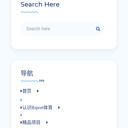
Search Here
导航
首页
认识bsport体育
精品项目