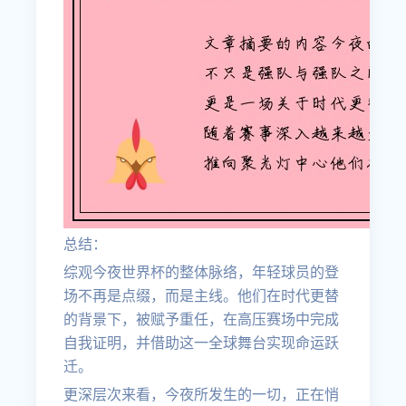
总结：
综观今夜世界杯的整体脉络，年轻球员的登
场不再是点缀，而是主线。他们在时代更替
的背景下，被赋予重任，在高压赛场中完成
自我证明，并借助这一全球舞台实现命运跃
迁。
更深层次来看，今夜所发生的一切，正在悄