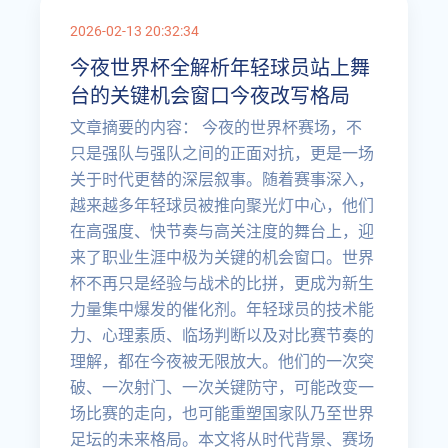
2026-02-13 20:32:34
今夜世界杯全解析年轻球员站上舞
台的关键机会窗口今夜改写格局
文章摘要的内容： 今夜的世界杯赛场，不
只是强队与强队之间的正面对抗，更是一场
关于时代更替的深层叙事。随着赛事深入，
越来越多年轻球员被推向聚光灯中心，他们
在高强度、快节奏与高关注度的舞台上，迎
来了职业生涯中极为关键的机会窗口。世界
杯不再只是经验与战术的比拼，更成为新生
力量集中爆发的催化剂。年轻球员的技术能
力、心理素质、临场判断以及对比赛节奏的
理解，都在今夜被无限放大。他们的一次突
破、一次射门、一次关键防守，可能改变一
场比赛的走向，也可能重塑国家队乃至世界
足坛的未来格局。本文将从时代背景、赛场