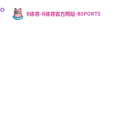
Bsport体育（B体育）是一个领先的体育娱乐平台，
专为用户提供丰富的赛事资讯、实时比分和高清赛
事直播。通过B体育官方平台，用户可以轻松获取各
种热门体育赛事的最新动态和专业分析，满足不同
体育爱好者的需求。B体育官方网站致力于打造一个
安全、稳定的线上体育娱乐环境，确保用户能够随
时随地享受高质量的观赛体验。立即访问B体育官方
网站，了解最新的体育赛事资讯，体验便捷的互动
娱乐服务！