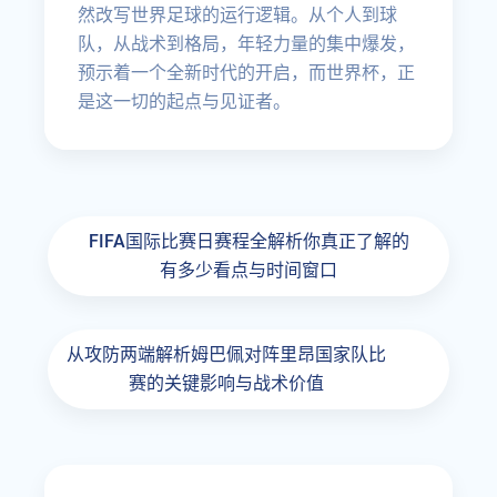
然改写世界足球的运行逻辑。从个人到球
队，从战术到格局，年轻力量的集中爆发，
预示着一个全新时代的开启，而世界杯，正
是这一切的起点与见证者。
FIFA国际比赛日赛程全解析你真正了解的
有多少看点与时间窗口
从攻防两端解析姆巴佩对阵里昂国家队比
赛的关键影响与战术价值