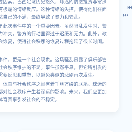
要因素。巴西足球历史悠久，球迷的情感投资非常深
有极端的情绪反应。这种情绪的失控，使得他们在面
达自己的不满，最终导致了暴力和骚乱。
是此次事件中的一个重要因素。虽然骚乱发生时，警
力冲突，警方的行动显得过于迟缓和无力。此外，政
会恢复，使得社会秩序的恢复过程拖延了很长时间。
事件，更是一个社会现象。这场骚乱暴露了俱乐部管
社会秩序维护的不足。事件虽然平息，但它所引发的
需要反思和重塑，以避免类似的悲剧再次发生。
，体育与社会秩序之间有着千丝万缕的联系。球迷的
都对社会秩序产生着深远的影响。未来，我们应更加
体育赛事引发社会的不稳定。