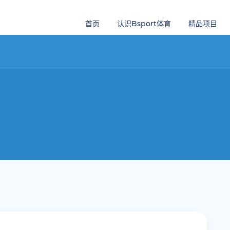
首页
认识bsport体育
精品项目