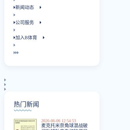
新闻动态
公司服务
加入B体育
热门新闻
2026-06-06 12:54:53
麦克托米奈角球混战破