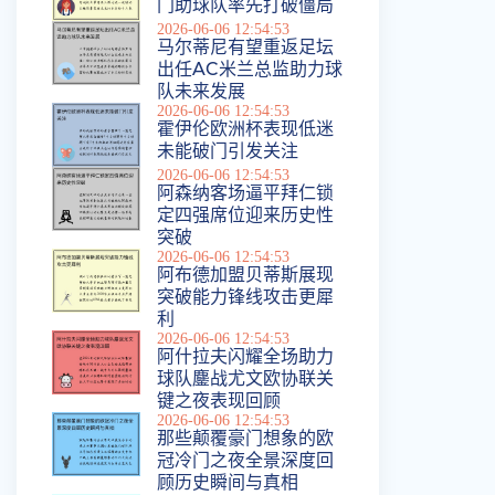
门助球队率先打破僵局
2026-06-06 12:54:53
马尔蒂尼有望重返足坛
出任AC米兰总监助力球
队未来发展
2026-06-06 12:54:53
霍伊伦欧洲杯表现低迷
未能破门引发关注
2026-06-06 12:54:53
阿森纳客场逼平拜仁锁
定四强席位迎来历史性
突破
2026-06-06 12:54:53
阿布德加盟贝蒂斯展现
突破能力锋线攻击更犀
利
2026-06-06 12:54:53
阿什拉夫闪耀全场助力
球队鏖战尤文欧协联关
键之夜表现回顾
2026-06-06 12:54:53
那些颠覆豪门想象的欧
冠冷门之夜全景深度回
顾历史瞬间与真相