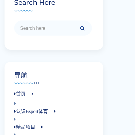
Search Here
导航
首页
认识bsport体育
精品项目