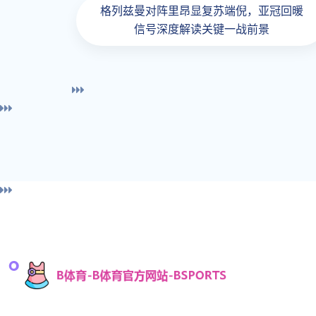
格列兹曼对阵里昂显复苏端倪，亚冠回暖
信号深度解读关键一战前景
导