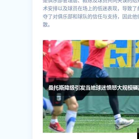
是俱乐部管理层、教练及球员共同失误的结
术安排以及球员在场上的低迷表现，导致了
夺了对俱乐部和球队的信任与支持，因此他
散。