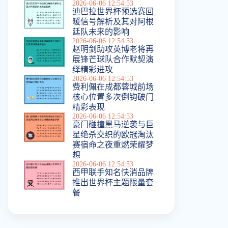
2026-06-06 12:54:53
迪巴拉世界杯预选赛回
暖信号解析及其对阿根
廷队未来的影响
2026-06-06 12:54:53
赵明剑助攻英博老将再
展锋芒球队合作默契演
绎精彩进攻
2026-06-06 12:54:53
费利佩在成都蓉城前场
核心位置多次倒钩破门
精彩表现
2026-06-06 12:54:53
豪门碰撞黑马逆袭与巨
星绝杀交织的欧冠淘汰
赛宿命之夜重燃荣耀梦
想
2026-06-06 12:54:53
西甲联手知名快消品牌
推出世界杯主题限量套
餐