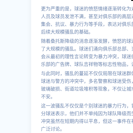
更为严重的是，球迷的愤怒情绪逐渐转化为
人员及球员发泄不满，甚至对俱乐部的高层
集会、抗议、暴力行为等手段，表达对俱乐
后续大规模骚乱的基础。
随着桑托斯降级的消息逐渐发酵，愤怒的球
了大规模的骚乱。球迷们涌向俱乐部总部、
会从最初的理性言论转变为暴力冲突，球迷
乐部的广告牌、球队吉祥物等标志性物品，
与此同时，骚乱的蔓延不仅仅局限在球迷群
球迷与警方的冲突中，多名警察和球迷受伤
玻璃破损、街道垃圾堆积等现象，不仅让城
不安。
这一波骚乱不仅仅是个别球迷的暴力行为，
分球迷表示，他们并不单纯因为球队降级而
冲突虽然在短期内得以平息，但这一事件在
广泛讨论。