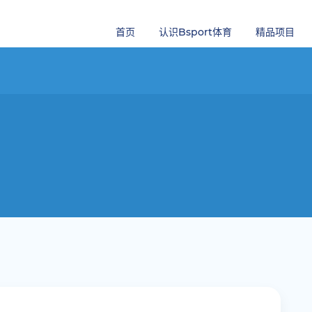
首页
认识bsport体育
精品项目