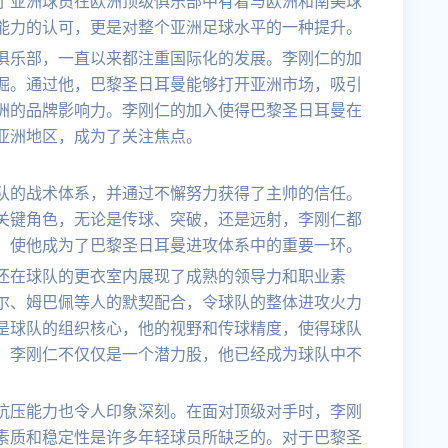
了亚洲球员在欧洲顶级俱乐部中有着与欧洲和南美球
能力的认可，更是对整个亚洲足球水平的一种提升。
俱乐部，一直以来都注重国际化的发展。李刚仁的加
掘。通过他，巴黎圣日耳曼能够打开亚洲市场，吸引
洲的品牌影响力。李刚仁的加入使得巴黎圣日耳曼在
亚洲地区，成为了关注焦点。
队的战术体系，并通过不懈努力获得了主帅的信任。
关键角色，无论是传球、突破，还是远射，李刚仁都
，使他成为了巴黎圣日耳曼进攻体系中的重要一环。
还在球队的更衣室内展现了成熟的领导力和职业素
尔、姆巴佩等人的默契配合，令球队的整体进攻火力
是球队的组织核心，他的视野和传球精度，使得球队
，李刚仁不仅仅是一个潜力股，他已经成为球队中不
抗压能力也令人印象深刻。在面对顶级对手时，李刚
素质和稳定性是许多年轻球员所缺乏的。对于巴黎圣