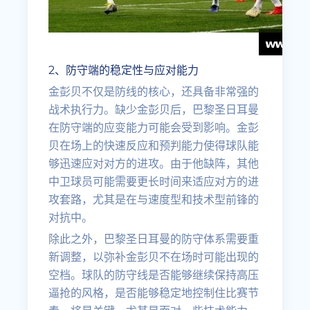
2、防守端的稳定性与应对能力
金彭贝不仅是防线的核心，还具备非常强的
战术执行力。缺少金彭贝后，巴黎圣日耳曼
在防守端的应变能力可能会受到影响。金彭
贝在场上的快速反应和预判能力使得球队能
够迅速应对对方的进攻。由于他缺阵，其他
中卫球员可能需要更长时间来适应对方的进
攻套路，尤其是在与速度型和技术型前锋的
对抗中。
除此之外，巴黎圣日耳曼的防守体系需要重
新调整，以弥补金彭贝不在场时可能出现的
空档。球队的防守线是否能够继续保持高压
逼抢的风格，是否能够稳定地控制住比赛节