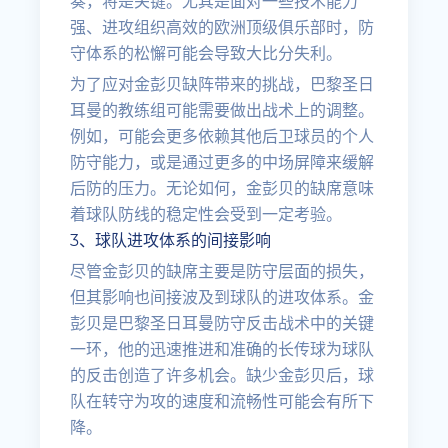
奏，将是关键。尤其是面对一些技术能力
强、进攻组织高效的欧洲顶级俱乐部时，防
守体系的松懈可能会导致大比分失利。
为了应对金彭贝缺阵带来的挑战，巴黎圣日
耳曼的教练组可能需要做出战术上的调整。
例如，可能会更多依赖其他后卫球员的个人
防守能力，或是通过更多的中场屏障来缓解
后防的压力。无论如何，金彭贝的缺席意味
着球队防线的稳定性会受到一定考验。
3、球队进攻体系的间接影响
尽管金彭贝的缺席主要是防守层面的损失，
但其影响也间接波及到球队的进攻体系。金
彭贝是巴黎圣日耳曼防守反击战术中的关键
一环，他的迅速推进和准确的长传球为球队
的反击创造了许多机会。缺少金彭贝后，球
队在转守为攻的速度和流畅性可能会有所下
降。