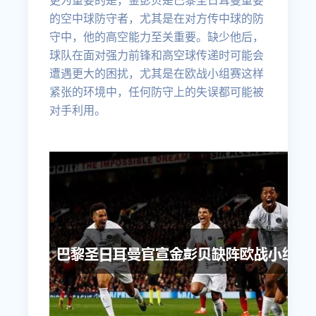
更为重要的是，金彭贝是巴黎圣日耳曼重要
的空中球防守者，尤其是在对方传中球的防
守中，他的高空能力至关重要。缺少他后，
球队在面对强力前锋和高空球传递时可能会
遭遇更大的困扰，尤其是在欧战小组赛这样
紧张的环境中，任何防守上的失误都可能被
对手利用。