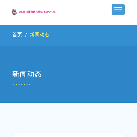
首页
新闻动态
新闻动态