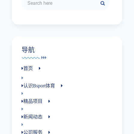
导航
首页
认识bsport体育
精品项目
新闻动态
公司服务