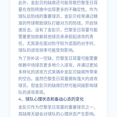
此外，金彭贝的缺席还可能导致巴黎圣日耳
曼在攻防转换中出现更多的不确定性。作为
球队后防线的重要球员，金彭贝经常通过精
准的传球帮助球队打破对方的防线，开启快
速反击。没有了金彭贝，巴黎圣日耳曼可能
需要更加依赖其他球员来承担起进攻的责
任，尤其是在面对防守较为坚固的对手时，
球队的进攻效率可能受到影响。
为了弥补这一空缺，巴黎圣日耳曼可能需要
依赖中场球员更多地介入进攻，并通过更加
多样化的进攻方式来填补金彭贝缺席所带来
的空白。虽然巴黎圣日耳曼拥有强大的进攻
球员，但金彭贝的缺席仍然可能间接影响球
队的进攻表现。
4、球队心理状态和备战心态的变化
金彭贝作为巴黎圣日耳曼的重要球员之一，
其缺席无疑会对球队的心理状态产生影响。