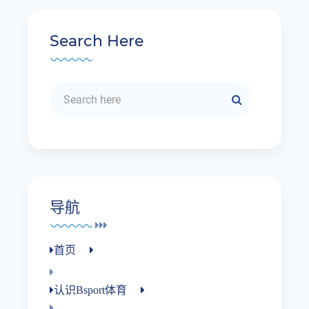
Search Here
导航
首页
认识bsport体育