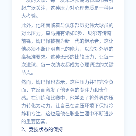
一次的失误、每一次未达预期的表现都会引
起广泛关注，这种压力对心理素质是一种巨
大考验。
此外，他还面临着与俱乐部历史伟大球员的
对比压力。皇马拥有诸如C罗、贝尔等传奇
前锋，姆巴佩被视为新一代的继承者，这让
他必须不断证明自己的能力，以应对外界的
高标准要求。这种无形的比较压力，让每一
次进球、每一次助攻都成为心理调适的关键
节点。
然而，姆巴佩也表示，这种压力并非完全负
面，它反而激发了他更强的专注力和责任
感。在训练和比赛中，他学会了将外界的压
力转化为动力，让自己在高压环境下保持冷
静和专注，这也是他在职业生涯中不断进步
的重要因素。
2、竞技状态的保持