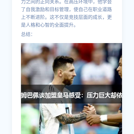
力之间的正向关系。在高压环境中，他学会
了自我激励和目标管理，使自己在职业道路
上不断进阶。这不仅是竞技层面的成长，更
是人格和心智的全面提升。
总结：