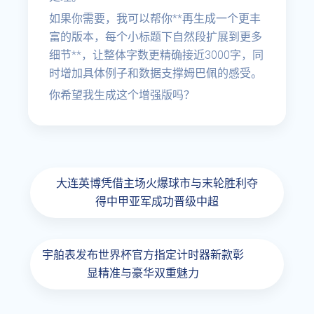
如果你需要，我可以帮你**再生成一个更丰
富的版本，每个小标题下自然段扩展到更多
细节**，让整体字数更精确接近3000字，同
时增加具体例子和数据支撑姆巴佩的感受。
你希望我生成这个增强版吗？
大连英博凭借主场火爆球市与末轮胜利夺
得中甲亚军成功晋级中超
宇舶表发布世界杯官方指定计时器新款彰
显精准与豪华双重魅力