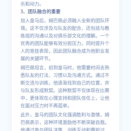
乐和动力。
3、团队融合的重要
加入皇马后，姆巴佩必须融入全新的团队环
境。这不仅涉及与队友的配合，还包括与教
练组的沟通以及对俱乐部文化的理解。一个
优秀的团队能够有效分担压力，同时提升个
人的竞技表现，因此团队融合成为他职业发
展的关键环节。
姆巴佩坦言，初到皇马时，他需要时间去熟
悉队友的打法、习惯以及沟通方式。通过不
断交流与训练，他逐渐找到自己的位置，并
与队友形成默契。这种默契不仅体现在比赛
中，更体现在心理支持和团队信任上，让他
在面对压力时不再孤单。
此外，皇马的团队文化强调胜利与激情，姆
巴佩表示，这种环境激励他不断突破自我。
他通过参与团队决策、训练互动和赛前讨