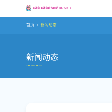
首页
新闻动态
新闻动态