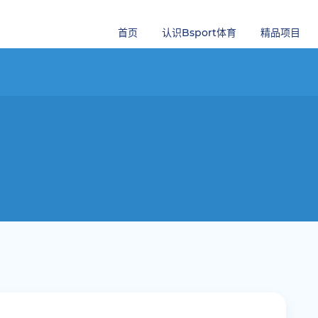
首页
认识bsport体育
精品项目