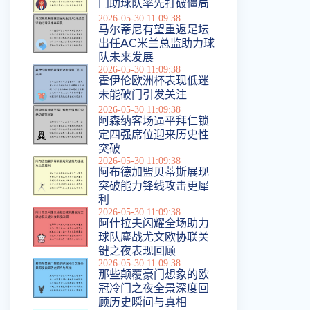
门助球队率先打破僵局
2026-05-30 11:09:38
马尔蒂尼有望重返足坛
出任AC米兰总监助力球
队未来发展
2026-05-30 11:09:38
霍伊伦欧洲杯表现低迷
未能破门引发关注
2026-05-30 11:09:38
阿森纳客场逼平拜仁锁
定四强席位迎来历史性
突破
2026-05-30 11:09:38
阿布德加盟贝蒂斯展现
突破能力锋线攻击更犀
利
2026-05-30 11:09:38
阿什拉夫闪耀全场助力
球队鏖战尤文欧协联关
键之夜表现回顾
2026-05-30 11:09:38
那些颠覆豪门想象的欧
冠冷门之夜全景深度回
顾历史瞬间与真相