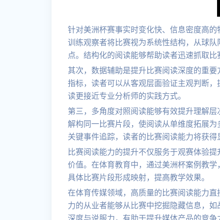
针对美洲杯赛事实时变化快、信息密度高的
训练观察者将比赛视为系统性结构，从球队
点。结构化的阅读能够帮助读者迅速抓取比
其次，数据辅助是提升比赛阅读深度的重要
指标，读者可以从客观层面验证主观判断，
读更接近专业分析师的实践方式。
第三，多角度对照阅读能够有效提升理解层
解构同一比赛片段，使阅读从单维度拓展为
关键事件追踪，读者的比赛阅读能力将获得
比赛阅读能力的提升不仅服务于观赛体验提
价值。在体育教育中，通过美洲杯案例教学
具体比赛片段形成映射，提高教学效果。
在体育传媒领域，高质量的比赛阅读能力直
力的从业者能够从比赛中挖掘隐藏信息，如
深度与说服力，有助于提升媒体产品的竞争