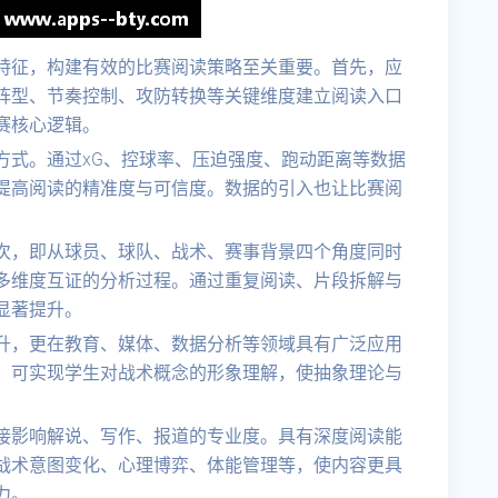
特征，构建有效的比赛阅读策略至关重要。首先，应
阵型、节奏控制、攻防转换等关键维度建立阅读入口
赛核心逻辑。
方式。通过xG、控球率、压迫强度、跑动距离等数据
提高阅读的精准度与可信度。数据的引入也让比赛阅
次，即从球员、球队、战术、赛事背景四个角度同时
多维度互证的分析过程。通过重复阅读、片段拆解与
显著提升。
升，更在教育、媒体、数据分析等领域具有广泛应用
，可实现学生对战术概念的形象理解，使抽象理论与
接影响解说、写作、报道的专业度。具有深度阅读能
战术意图变化、心理博弈、体能管理等，使内容更具
力。