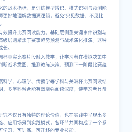
化的战术指标，是训练模型辨识、模式识别与预测能
师更好地理解数据源逻辑，避免“只见数据、不见比
。
有效提升比赛阅读能力。基础层侧重关键事件识别与
高级层则聚焦于赛事趋势预测与战术演化推演。这种
成长。
洲杯真实比赛片段融入教学，让学习者在模拟决策中
判断战术意图、推测教练决策、预测下一阶段比赛趋
据科学、心理学、传播学等学科与美洲杯比赛阅读结
明，多学科融合能有效增强阅读深度，使学习者具备
研究不仅具有独特的理论价值，也在实践中呈现出多
略、应用场景到实践模式，各环节共同构成了一个系
可学习、可训练、可迁移的专业技能。