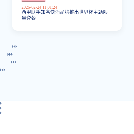
2026-02-24 11:01:24
西甲联手知名快消品牌推出世界杯主题限
量套餐