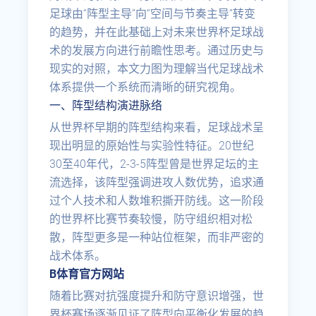
足球由“阵型主导”向“空间与节奏主导”转变
的趋势，并在此基础上对未来世界杯足球战
术的发展方向进行前瞻性思考。通过历史与
现实的对照，本文力图为理解当代足球战术
体系提供一个系统而清晰的研究视角。
一、阵型结构演进脉络
从世界杯早期的阵型结构来看，足球战术呈
现出明显的原始性与实验性特征。20世纪
30至40年代，2-3-5阵型曾是世界足坛的主
流选择，该阵型强调进攻人数优势，追求通
过个人技术和人数堆积撕开防线。这一阶段
的世界杯比赛节奏较慢，防守组织相对松
散，阵型更多是一种站位框架，而非严密的
战术体系。
B体育官方网站
随着比赛对抗强度提升和防守意识增强，世
界杯赛场逐渐见证了阵型向平衡化发展的趋