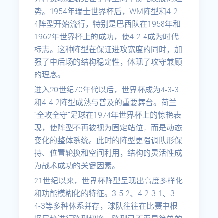
势。1954年瑞士世界杯后，WM阵型和4-2-
4阵型开始流行，特别是巴西队在1958年和
1962年世界杯上的成功，使4-2-4成为时代
标志。这种阵型在保证进攻宽度的同时，加
强了中后场的结构稳定性，体现了攻守兼顾
的理念。
进入20世纪70年代以后，世界杯成为4-3-3
和4-4-2阵型成熟与普及的重要舞台。荷兰
“全攻全守”足球在1974年世界杯上的惊艳表
现，使阵型不再被视为固定站位，而是动态
变化的整体系统。此时的阵型更强调队形保
持、位置轮换和空间利用，结构的灵活性成
为战术成功的关键因素。
21世纪以来，世界杯阵型呈现出高度多样化
和功能模糊化的特征。3-5-2、4-2-3-1、3-
4-3等多种体系并存，球队往往在比赛中根