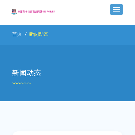
首页
新闻动态
新闻动态