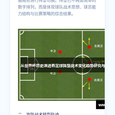
据局势进行阵型切换。阵型已不再是简单的
数字排列，而是体现球队战术思想、球员能
力结构与比赛策略的综合结果。
二、攻防战术转型轨迹