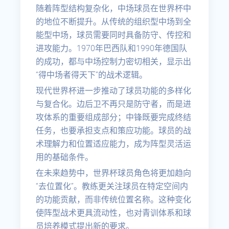
随着阵型结构复杂化，中场球员在世界杯中
的地位不断提升。从传统的组织型中场到全
能型中场，球员需要同时具备防守、传控和
进攻能力。1970年巴西队和1990年德国队
的成功，都与中场控制力密切相关，显示出
“得中场者得天下”的战术逻辑。
现代世界杯进一步推动了球员功能的多样化
与复合化。边后卫不再只是防守者，而是进
攻体系的重要组成部分；中锋既要完成终结
任务，也要承担支点和策应功能。球员的战
术理解力和位置适应能力，成为阵型灵活运
用的基础条件。
在未来趋势中，世界杯球员角色将更加趋向
“去位置化”。教练更关注球员在特定空间内
的功能贡献，而非传统位置名称。这种变化
使阵型战术更具流动性，也对青训体系和球
员培养模式提出新的要求。