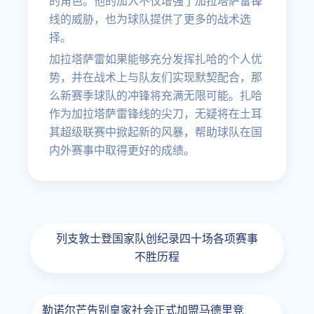
的角色。他的加入不仅增强了加拉塔萨雷锋
线的威胁，也为球队提供了更多的战术选
择。
加拉塔萨雷如果能够充分发挥扎哈的个人优
势，并在战术上与队友们实现默契配合，那
么新赛季球队的冲锋将充满无限可能。扎哈
作为加拉塔萨雷锋线的尖刀，无疑将在土耳
其超级联赛中掀起新的风暴，帮助球队在国
内外赛事中取得更好的成绩。
列支敦士登国家队创纪录四十场各项赛事
不胜历程
勒诺尔芒告别皇家社会正式加盟马德里竞