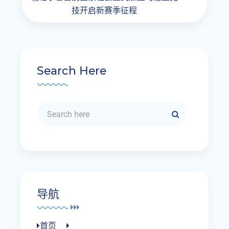
技开启新赛季征程
Search Here
导航
首页