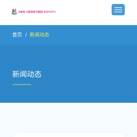
首页
新闻动态
新闻动态