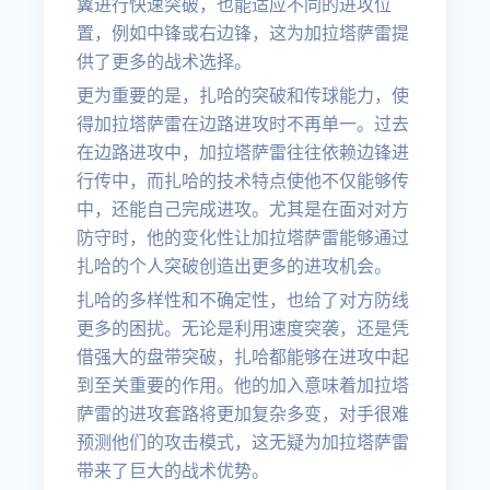
翼进行快速突破，也能适应不同的进攻位
置，例如中锋或右边锋，这为加拉塔萨雷提
供了更多的战术选择。
更为重要的是，扎哈的突破和传球能力，使
得加拉塔萨雷在边路进攻时不再单一。过去
在边路进攻中，加拉塔萨雷往往依赖边锋进
行传中，而扎哈的技术特点使他不仅能够传
中，还能自己完成进攻。尤其是在面对对方
防守时，他的变化性让加拉塔萨雷能够通过
扎哈的个人突破创造出更多的进攻机会。
扎哈的多样性和不确定性，也给了对方防线
更多的困扰。无论是利用速度突袭，还是凭
借强大的盘带突破，扎哈都能够在进攻中起
到至关重要的作用。他的加入意味着加拉塔
萨雷的进攻套路将更加复杂多变，对手很难
预测他们的攻击模式，这无疑为加拉塔萨雷
带来了巨大的战术优势。