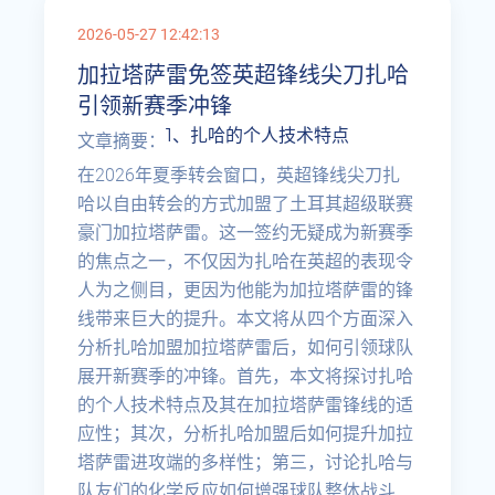
2026-05-27 12:42:13
加拉塔萨雷免签英超锋线尖刀扎哈
引领新赛季冲锋
1、扎哈的个人技术特点
文章摘要：
在2026年夏季转会窗口，英超锋线尖刀扎
哈以自由转会的方式加盟了土耳其超级联赛
豪门加拉塔萨雷。这一签约无疑成为新赛季
的焦点之一，不仅因为扎哈在英超的表现令
人为之侧目，更因为他能为加拉塔萨雷的锋
线带来巨大的提升。本文将从四个方面深入
分析扎哈加盟加拉塔萨雷后，如何引领球队
展开新赛季的冲锋。首先，本文将探讨扎哈
的个人技术特点及其在加拉塔萨雷锋线的适
应性；其次，分析扎哈加盟后如何提升加拉
塔萨雷进攻端的多样性；第三，讨论扎哈与
队友们的化学反应如何增强球队整体战斗