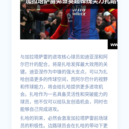
与加拉塔萨雷的进攻核心球员如迪亚涅和阿
尔巴什的配合，将是扎哈发挥最大效用的关
键。迪亚涅作为中锋的强大支点，可以为扎
哈创造更多的传球空间，而阿尔巴什的视野
和传球能力，将会给扎哈提供更多进攻机
会。扎哈作为一名具备灵活性和突破能力的
球员，他不仅可以给队友创造机会，同时也
能够自己完成进攻。
扎哈的到来，必然会激发加拉塔萨雷前场球
员的积极性。边路球员会在扎哈的带动下更