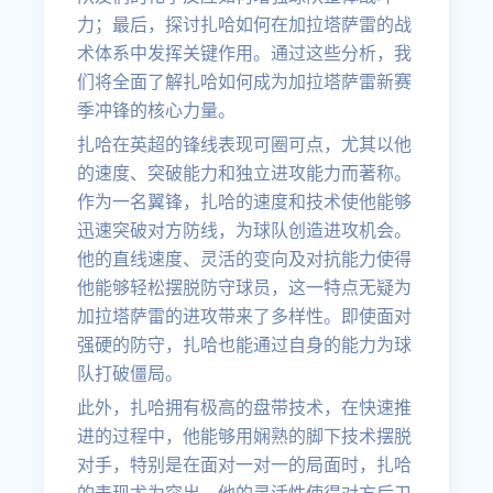
力；最后，探讨扎哈如何在加拉塔萨雷的战
术体系中发挥关键作用。通过这些分析，我
们将全面了解扎哈如何成为加拉塔萨雷新赛
季冲锋的核心力量。
扎哈在英超的锋线表现可圈可点，尤其以他
的速度、突破能力和独立进攻能力而著称。
作为一名翼锋，扎哈的速度和技术使他能够
迅速突破对方防线，为球队创造进攻机会。
他的直线速度、灵活的变向及对抗能力使得
他能够轻松摆脱防守球员，这一特点无疑为
加拉塔萨雷的进攻带来了多样性。即使面对
强硬的防守，扎哈也能通过自身的能力为球
队打破僵局。
此外，扎哈拥有极高的盘带技术，在快速推
进的过程中，他能够用娴熟的脚下技术摆脱
对手，特别是在面对一对一的局面时，扎哈