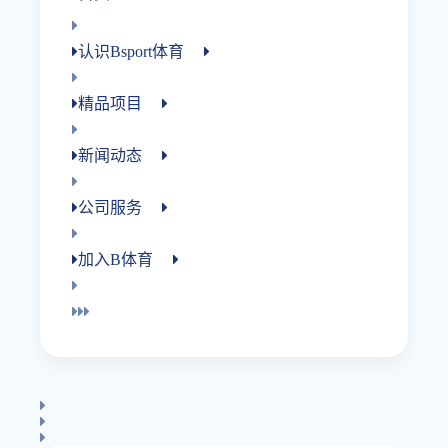
认识bsport体育
精品项目
新闻动态
公司服务
加入B体育