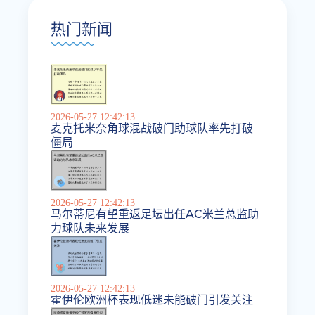
热门新闻
2026-05-27 12:42:13
麦克托米奈角球混战破门助球队率先打破
僵局
2026-05-27 12:42:13
马尔蒂尼有望重返足坛出任AC米兰总监助
力球队未来发展
2026-05-27 12:42:13
霍伊伦欧洲杯表现低迷未能破门引发关注