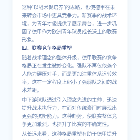
这种“以战术促培养”的思路，也使德甲在未
来转会市场中更具竞争力。新赛季的战术环
境，为青年才俊提供了展示舞台，进一步巩
固了德甲作为欧洲青年球员成长沃土的联赛
形象。
四、联赛竞争格局重塑
随着战术理念的整体升级，德甲联赛的竞争
格局正在发生微妙变化。强队不再仅依赖个
人能力碾压对手，而是更加注重体系运转效
率，这在一定程度上缩小了强弱队之间的战
术差距。
中下游球队通过引入理念先进的主帅，迅速
提升战术执行力，在面对传统豪门时展现出
更强的抗衡能力。这种趋势，使联赛整体竞
争更加激烈，也提升了比赛的不确定性。
从长远来看，这种格局重塑有助于德甲提升