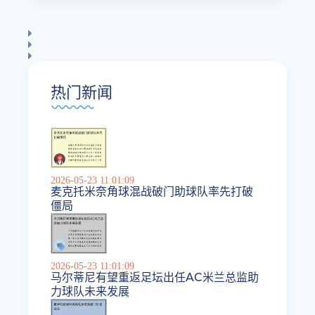
热门新闻
2026-05-23 11:01:09
麦克托米奈角球混战破门助球队率先打破
僵局
2026-05-23 11:01:09
马尔蒂尼有望重返足坛出任AC米兰总监助
力球队未来发展