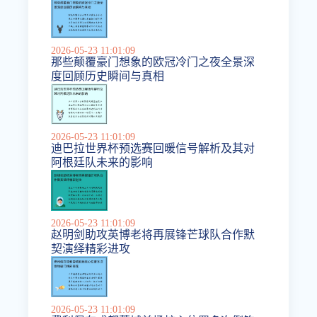
2026-05-23 11:01:09
那些颠覆豪门想象的欧冠冷门之夜全景深
度回顾历史瞬间与真相
2026-05-23 11:01:09
迪巴拉世界杯预选赛回暖信号解析及其对
阿根廷队未来的影响
2026-05-23 11:01:09
赵明剑助攻英博老将再展锋芒球队合作默
契演绎精彩进攻
2026-05-23 11:01:09