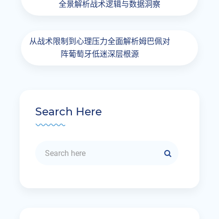
全景解析战术逻辑与数据洞察
从战术限制到心理压力全面解析姆巴佩对
阵葡萄牙低迷深层根源
Search Here