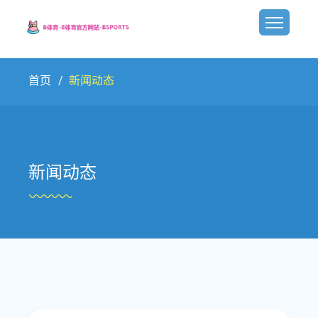
首页
新闻动态
新闻动态