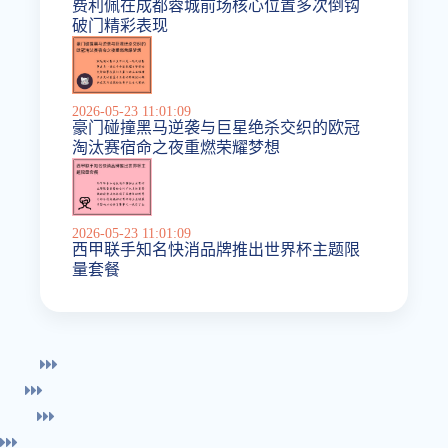
费利佩在成都蓉城前场核心位置多次倒钩
破门精彩表现
2026-05-23 11:01:09
豪门碰撞黑马逆袭与巨星绝杀交织的欧冠
淘汰赛宿命之夜重燃荣耀梦想
2026-05-23 11:01:09
西甲联手知名快消品牌推出世界杯主题限
量套餐