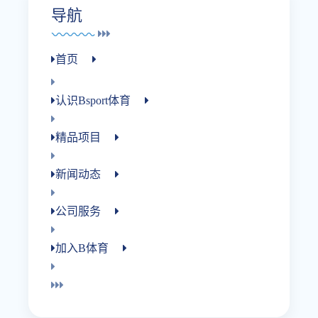
导航
首页
认识bsport体育
精品项目
新闻动态
公司服务
加入B体育