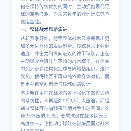
何在保持传统优势的同时，主动拥抱现代足
球的革新浪潮，为未来数年的欧洲足坛竞争
奠定基础。
一、整体战术风格演进
从新赛季开始，德甲整体战术风格呈现出更
加多元且立体的发展趋势。传统意义上强调
速度、冲击力和纵向进攻的德甲球队，正在
主动吸收西班牙与英超的战术精华，在比赛
中加入更多结构化控球与阵地战组织。这种
变化，使得比赛不再单纯依赖身体对抗，而
是更强调空间创造与传球线路设计。
不少新任主帅在战术布置上强化了高位逼抢
的系统性，不再是简单的人盯人压迫，而是
通过整体阵型前移来压缩对手出球空间。这
种“集体压迫”理念，要求球员在战术执行上
高度统一，也推动了球队在训练层面对战术