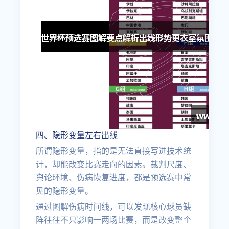
四、隐形变量左右出线
所谓隐形变量，指的是无法直接写进技术统
计，却能改变比赛走向的因素。裁判尺度、
舆论环境、伤病恢复进度，都是预选赛中常
见的隐形变量。
通过图解伤病时间线，可以发现核心球员缺
阵往往不只影响一两场比赛，而是改变整个