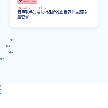
2026-02-23 14:13:07
西甲联手知名快消品牌推出世界杯主题限
量套餐