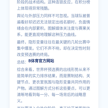
阶段的战术结构。这种连锁反应，在积分榜
上体现得异常残酷。
舆论与外部压力同样不可忽视。当球队被普
遍看好却迟迟无法锁定出线名额时，负面情
绪会在内部累积。图解媒体关注度与赛果关
系，能更直观地理解这种压力曲线。
最终，隐形变量往往在最关键的几轮比赛中
集中爆发。它们不声不响，却在决定性时刻
改变预选赛的终局。
B体育官方网站
总结：
综合来看，世界杯预选赛的出线形势从来不
是简单的实力排序结果，而是赛制结构、关
键节点、更衣室氛围与隐形变量共同作用的
产物。通过图解方式分析这些要点，可以更
清晰地看到每一分、每一场背后的战略意
义。