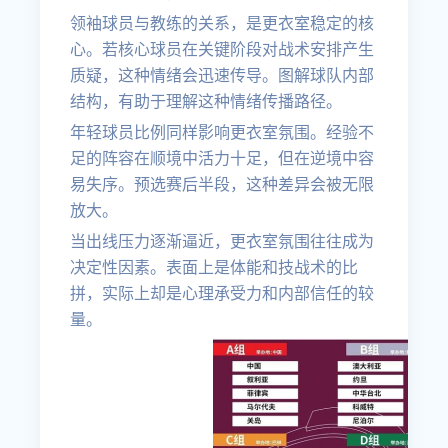
领袖球员与教练的关系，是更衣室稳定的核
心。若核心球员在关键阶段对战术安排产生
质疑，这种情绪会迅速传导。图解球队内部
结构，有助于理解这种情绪传播路径。
年轻球员比例同样影响更衣室氛围。经验不
足的阵容在顺境中活力十足，但在逆境中容
易失序。预选赛后半段，这种差异会被无限
放大。
当出线压力逐渐逼近，更衣室氛围往往成为
决定性因素。表面上是体能和技战术的比
拼，实际上却是心理承受力和内部信任的较
量。