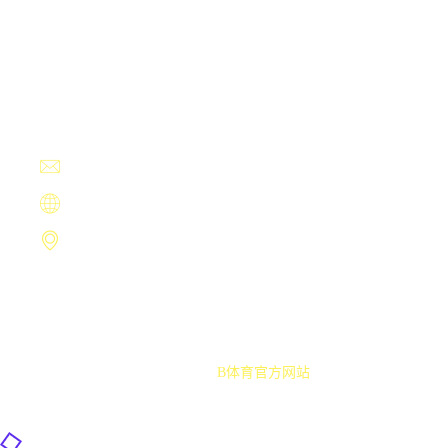
Contact Us
+13659630002
betrayed@qq.com
https://apps--bty.com
合肥市讲践观4号
Copyright ©
B体育官方网站
.