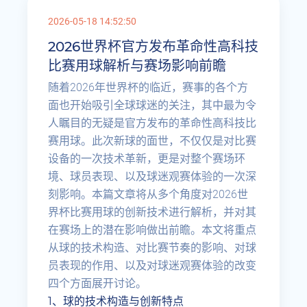
2026-05-18 14:52:50
2026世界杯官方发布革命性高科技
比赛用球解析与赛场影响前瞻
随着2026年世界杯的临近，赛事的各个方
面也开始吸引全球球迷的关注，其中最为令
人瞩目的无疑是官方发布的革命性高科技比
赛用球。此次新球的面世，不仅仅是对比赛
设备的一次技术革新，更是对整个赛场环
境、球员表现、以及球迷观赛体验的一次深
刻影响。本篇文章将从多个角度对2026世
界杯比赛用球的创新技术进行解析，并对其
在赛场上的潜在影响做出前瞻。本文将重点
从球的技术构造、对比赛节奏的影响、对球
员表现的作用、以及对球迷观赛体验的改变
四个方面展开讨论。
1、球的技术构造与创新特点