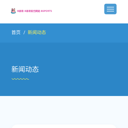
首页
新闻动态
新闻动态