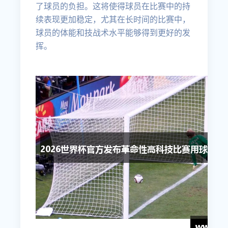
了球员的负担。这将使得球员在比赛中的持
续表现更加稳定，尤其在长时间的比赛中，
球员的体能和技战术水平能够得到更好的发
挥。