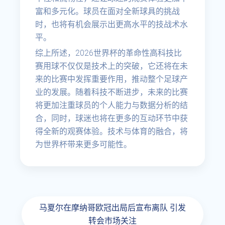
富和多元化。球员在面对全新球具的挑战
时，也将有机会展示出更高水平的技战术水
平。
综上所述，2026世界杯的革命性高科技比
赛用球不仅仅是技术上的突破，它还将在未
来的比赛中发挥重要作用，推动整个足球产
业的发展。随着科技不断进步，未来的比赛
将更加注重球员的个人能力与数据分析的结
合，同时，球迷也将在更多的互动环节中获
得全新的观赛体验。技术与体育的融合，将
为世界杯带来更多可能性。
马夏尔在摩纳哥欧冠出局后宣布离队 引发
转会市场关注