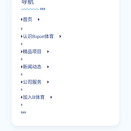
导航
首页
认识bsport体育
精品项目
新闻动态
公司服务
加入B体育