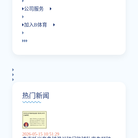
公司服务
加入B体育
热门新闻
2026-05-15 10:51:29