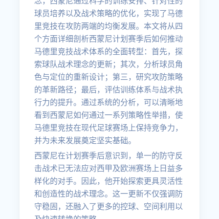
念，西蒙尼通过科学的训练安排、针对性的
球员培养以及战术策略的优化，实现了马德
里竞技在攻防两端的均衡发展。本文将从四
个方面详细剖析西蒙尼计划赛季后如何推动
马德里竞技战术体系的全面转型：首先，探
索球队战术理念的更新；其次，分析球员角
色与定位的重新设计；第三，研究攻防策略
的革新路径；最后，评估训练体系与战术执
行力的提升。通过系统的分析，可以清晰地
看到西蒙尼如何通过一系列策略性举措，使
马德里竞技在现代足球赛场上保持竞争力，
并为未来发展奠定坚实基础。
西蒙尼在计划赛季后意识到，单一的防守反
击战术已无法应对西甲及欧洲赛场上日益多
样化的对手。因此，他开始探索更具灵活性
和创造性的战术理念。这一更新不仅强调防
守稳固，还融入了更多的控球、空间利用以