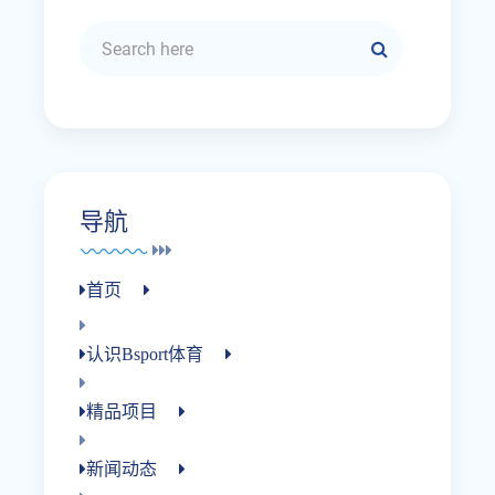
导航
首页
认识bsport体育
精品项目
新闻动态