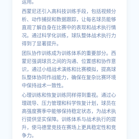
运用。
西蒙尼还引入高科技训练手段，包括视频分
析、动作捕捉和数据跟踪，让每名球员能够
直观了解自身在比赛中的表现和战术执行情
况。通过科学化训练，球队整体战术执行力
得到了显著提升。
团队协作训练成为训练体系的重要部分。西
蒙尼强调球员之间的沟通、位置感和协作意
识，通过小组战术演练和比赛模拟，提高球
队整体协同作战能力，确保在复杂比赛环境
中保持战术一致性。
心理训练和恢复训练同样得到重视。通过心
理疏导、压力管理和科学恢复计划，球员在
高强度赛季中能够保持稳定状态，为战术执
行提供坚实保障。训练体系与战术执行的提
升，使马德里竞技在赛场上更具稳定性和竞
争力。