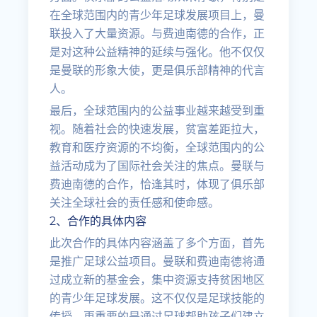
在全球范围内的青少年足球发展项目上，曼
联投入了大量资源。与费迪南德的合作，正
是对这种公益精神的延续与强化。他不仅仅
是曼联的形象大使，更是俱乐部精神的代言
人。
最后，全球范围内的公益事业越来越受到重
视。随着社会的快速发展，贫富差距拉大，
教育和医疗资源的不均衡，全球范围内的公
益活动成为了国际社会关注的焦点。曼联与
费迪南德的合作，恰逢其时，体现了俱乐部
关注全球社会的责任感和使命感。
2、合作的具体内容
此次合作的具体内容涵盖了多个方面，首先
是推广足球公益项目。曼联和费迪南德将通
过成立新的基金会，集中资源支持贫困地区
的青少年足球发展。这不仅仅是足球技能的
传授，更重要的是通过足球帮助孩子们建立