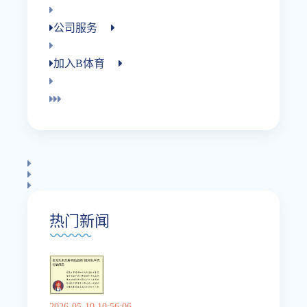
公司服务
加入B体育
热门新闻
2026-05-10 10:56:06