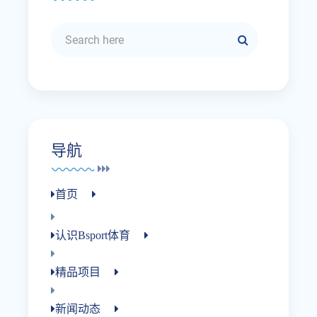
导航
首页
认识bsport体育
精品项目
新闻动态