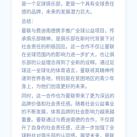
是一个足球俱乐部，更是一个具有全球责任
感的品牌，未来的发展潜力巨大。
总结：
曼联与费迪南德携手推广全球公益项目，传
承俱乐部精神，是俱乐部在新时代背景下对
社会责任的积极回应。这一合作不仅让曼联
在全球范围内的影响力进一步扩大，也让俱
乐部的公益理念得到了全新的诠释。通过足
球这一全球化的体育语言，曼联将其精神传
递到世界各地，特别是在贫困地区的青少年
身上，为他们创造更好的未来。
同时，这一合作也为曼联带来了更为深远的
品牌价值和社会责任感。随着社会公益事业
的不断发展，体育品牌的社会影响力越来越
重要。曼联通过与费迪南德的合作，不仅提
升了自身的社会责任感，还进一步加强了全
球粉丝对俱乐部的认同感。展望未来，曼联