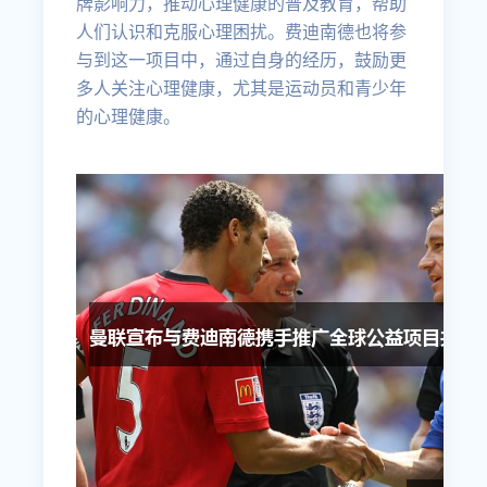
牌影响力，推动心理健康的普及教育，帮助
人们认识和克服心理困扰。费迪南德也将参
与到这一项目中，通过自身的经历，鼓励更
多人关注心理健康，尤其是运动员和青少年
的心理健康。