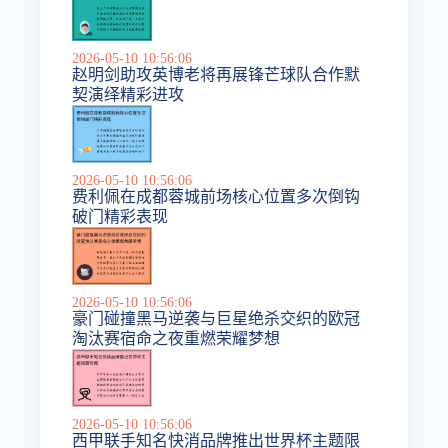
2026-05-10 10:56:06
赵明剑助攻英博老将再展锋芒球队合作默
契演绎精彩进攻
2026-05-10 10:56:06
费利佩在成都蓉城前场核心位置多次倒钩
破门精彩表现
2026-05-10 10:56:06
豪门碰撞黑马逆袭与巨星绝杀交织的欧冠
淘汰赛宿命之夜重燃荣耀梦想
2026-05-10 10:56:06
西甲联手知名快消品牌推出世界杯主题限