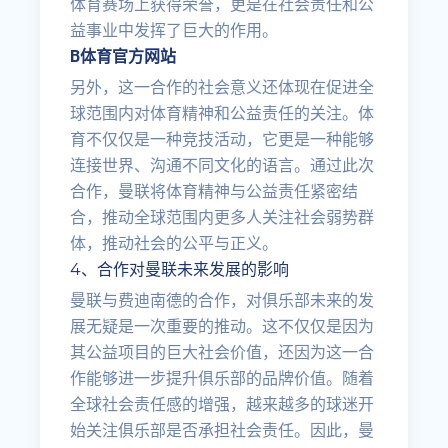
体育赛场上获得荣誉，更是在社会责任和公
益事业中发挥了巨大的作用。
B体育官方网站
另外，这一合作的社会意义还体现在促进全
球范围内对体育精神和公益责任的关注。体
育不仅仅是一种竞技活动，它更是一种能够
连接世界、沟通不同文化的语言。通过此次
合作，曼联将体育精神与公益责任紧密结
合，推动全球范围内更多人关注社会弱势群
体，推动社会的公平与正义。
4、合作对曼联未来发展的影响
曼联与费迪南德的合作，对俱乐部未来的发
展无疑是一次重要的推动。这不仅仅是因为
其公益项目的巨大社会价值，还因为这一合
作能够进一步提升俱乐部的品牌价值。随着
全球社会责任感的增强，越来越多的球迷开
始关注俱乐部是否承担社会责任。因此，曼