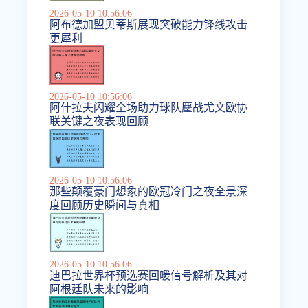
2026-05-10 10:56:06
阿布德加盟贝蒂斯展现突破能力锋线攻击
更犀利
2026-05-10 10:56:06
阿什拉夫闪耀全场助力球队鏖战尤文欧协
联关键之夜表现回顾
2026-05-10 10:56:06
那些颠覆豪门想象的欧冠冷门之夜全景深
度回顾历史瞬间与真相
2026-05-10 10:56:06
迪巴拉世界杯预选赛回暖信号解析及其对
阿根廷队未来的影响