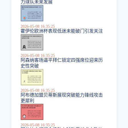
力球队未来发展
2026-05-08 16:35:25
霍伊伦欧洲杯表现低迷未能破门引发关注
2026-05-08 16:35:25
阿森纳客场逼平拜仁锁定四强席位迎来历
史性突破
2026-05-08 16:35:25
阿布德加盟贝蒂斯展现突破能力锋线攻击
更犀利
2026-05-08 16:35:25