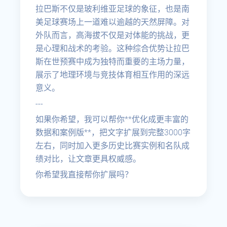
拉巴斯不仅是玻利维亚足球的象征，也是南
美足球赛场上一道难以逾越的天然屏障。对
外队而言，高海拔不仅是对体能的挑战，更
是心理和战术的考验。这种综合优势让拉巴
斯在世预赛中成为独特而重要的主场力量，
展示了地理环境与竞技体育相互作用的深远
意义。
---
如果你希望，我可以帮你**优化成更丰富的
数据和案例版**，把文字扩展到完整3000字
左右，同时加入更多历史比赛实例和名队成
绩对比，让文章更具权威感。
你希望我直接帮你扩展吗？