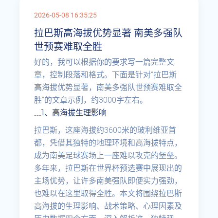
2026-05-08 16:35:25
拉巴斯高海拔优势显著 南美多强队
世预赛难取全胜
好的，我可以根据你的要求写一篇完整文
章，控制段落和格式。下面是针对“拉巴斯
高海拔优势显著，南美多强队世预赛难取全
胜”的文章示例，约3000字左右。
1、高海拔生理影响
---
拉巴斯，这座海拔约3600米的玻利维亚首
都，凭借其独特的地理环境和高海拔特点，
成为南美足球赛场上一座难以攻克的堡垒。
多年来，拉巴斯在世界杯预选赛中展现出的
主场优势，让许多南美强队即便实力强劲，
也难以在这里取得全胜。本文将围绕拉巴斯
高海拔的生理影响、战术策略、心理因素及