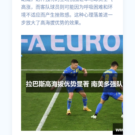
高涨，而客队球员则可能因为呼吸困难和环
境不适应而产生挫败感。这种心理落差进一
步放大了高海拔优势的效果。