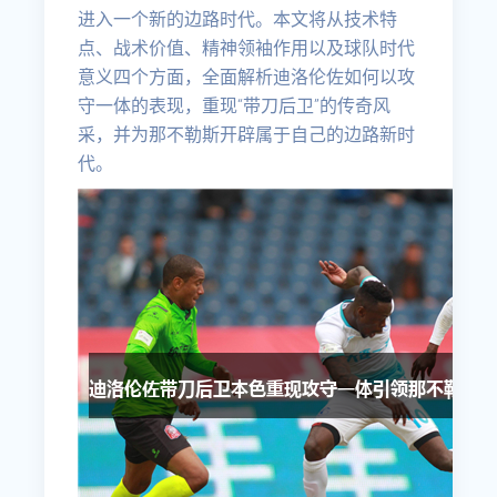
进入一个新的边路时代。本文将从技术特
点、战术价值、精神领袖作用以及球队时代
意义四个方面，全面解析迪洛伦佐如何以攻
守一体的表现，重现“带刀后卫”的传奇风
采，并为那不勒斯开辟属于自己的边路新时
代。