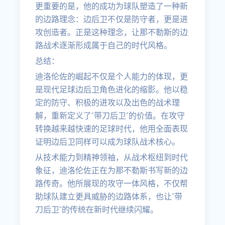
更重要的是，他的成功为球队塑造了一种新
的边路理念：边后卫不仅是防守者，更是进
攻创造者。正是这种理念，让那不勒斯的边
路战术逐渐形成属于自己的时代风格。
总结：
迪洛伦佐的崛起不仅是个人能力的体现，更
是现代足球边后卫角色进化的缩影。他以稳
定的防守、积极的进攻以及出色的战术理
解，重新定义了“带刀后卫”的价值。在攻守
转换越来越快速的足球时代，他用全面表现
证明边后卫同样可以成为球队战术核心。
从技术能力到精神领袖，从战术枢纽到时代
象征，迪洛伦佐正在为那不勒斯书写新的边
路传奇。他所展现的攻守一体风格，不仅帮
助球队建立更具威胁的边路体系，也让“带
刀后卫”的传统在新时代继续闪耀。