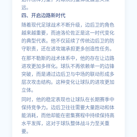
远。
四、开启边路新时代
随着现代足球战术不断升级，边后卫的角色
越来越重要，而迪洛伦佐正是这一时代变化
的典型代表。他不仅延续了传统边后卫的防
守职责，还在进攻端承担更多创造性任务。
在那不勒斯的战术体系中，他的存在让边路
进攻更加多样化。球队不再依赖单一的边锋
突破，而是通过边后卫与中场的联动形成多
层次攻击结构。这种变化让球队的进攻更加
立体。
同时，他的稳定表现也让球队在长期赛季中
保持竞争力。边后卫往往需要大量跑动和体
能消耗，而他却能在密集赛程中持续保持高
水平发挥，这对于球队整体战斗力至关重
要。