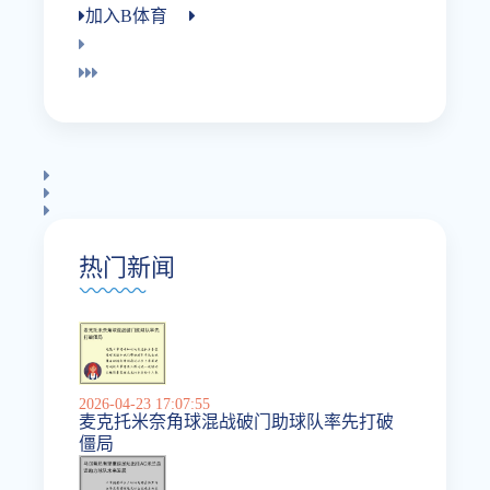
加入B体育
热门新闻
2026-04-23 17:07:55
麦克托米奈角球混战破门助球队率先打破
僵局