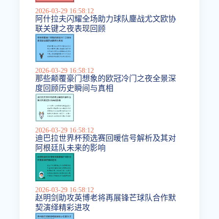
2026-03-29 16:58:12
阿什拉夫闪耀全场助力球队鏖战尤文欧协
联关键之夜表现回顾
2026-03-29 16:58:12
那些颠覆豪门想象的欧冠冷门之夜全景深
度回顾历史瞬间与真相
2026-03-29 16:58:12
迪巴拉世界杯预选赛回暖信号解析及其对
阿根廷队未来的影响
2026-03-29 16:58:12
赵明剑助攻英博老将再展锋芒球队合作默
契演绎精彩进攻