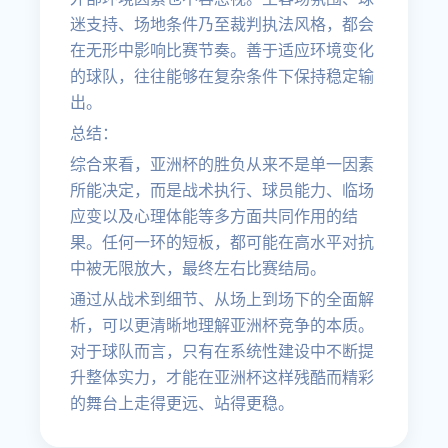
迷支持、场地条件乃至裁判执法风格，都会
在无形中影响比赛节奏。善于适应环境变化
的球队，往往能够在复杂条件下保持稳定输
出。
总结：
综合来看，亚洲杯的胜负从来不是单一因素
所能决定，而是战术执行、球员能力、临场
应变以及心理体能等多方面共同作用的结
果。任何一环的短板，都可能在高水平对抗
中被无限放大，最终左右比赛结局。
通过从战术到细节、从场上到场下的全面解
析，可以更清晰地理解亚洲杯竞争的本质。
对于球队而言，只有在系统性建设中不断提
升整体实力，才能在亚洲杯这样残酷而精彩
的舞台上走得更远、站得更稳。