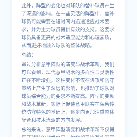
此外，阵型的变化也对球队的替补球员产生
了深远的影响。在一些灵活的阵型中，替补
球员可能需要在短时间内迅速适应战术要
求，并为主力球员提供有效的支持。这要求
球员具备更高的战术适应能力和心理素质，
从而更好地融入球队的整体战略。
总结：
通过分析意甲阵型的演变与战术革新，我们
可以看到，现代意甲战术的多样性与灵活性
正在不断增强。这种变化不仅在进攻和防守
策略上产生了深远的影响，也推动了球队对
球员综合能力的要求不断提高。阵型的变动
和战术革新，实际上促使意甲联赛在保留传
统防守特色的基础上，逐步向更加注重整体
配合和技术流派的方向发展。
总的来说，意甲阵型演变和战术革新不仅提