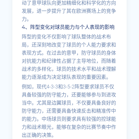
动了意甲球队向更加精细化和科学化的方向
发展，进一步提升了其在欧洲赛场上的竞争
力。
4、阵型变化对球员能力与个人表现的影响
阵型的变化不仅影响了球队整体的战术布
局，还深刻地改变了球员的个人能力要求和
表现方式。在过去的意甲，防守球员的身体
对抗能力和纪律性占据了主导地位，而随着
战术的多样化，球员的技术水平和战术理解
能力逐渐成为决定球队表现的重要因素。
例如，现代4-3-3和3-5-2阵型要求球员不仅
具备较强的防守能力，还要能够参与到进攻
当中。尤其是边翼球员，不仅要具备良好的
防守能力，还需要具备快速反击和精准传中
的能力。中场球员则要求具有较强的控球能
力和战术眼光，能够在复杂的比赛节奏中作
出正确的决策。