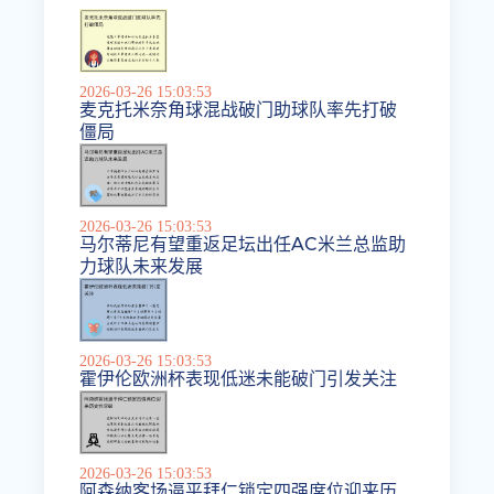
2026-03-26 15:03:53
麦克托米奈角球混战破门助球队率先打破
僵局
2026-03-26 15:03:53
马尔蒂尼有望重返足坛出任AC米兰总监助
力球队未来发展
2026-03-26 15:03:53
霍伊伦欧洲杯表现低迷未能破门引发关注
2026-03-26 15:03:53
阿森纳客场逼平拜仁锁定四强席位迎来历