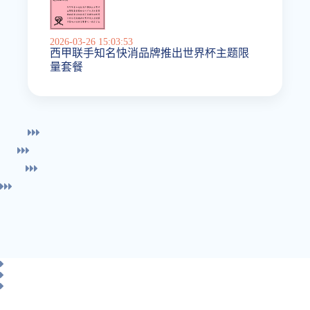
2026-03-26 15:03:53
西甲联手知名快消品牌推出世界杯主题限
量套餐