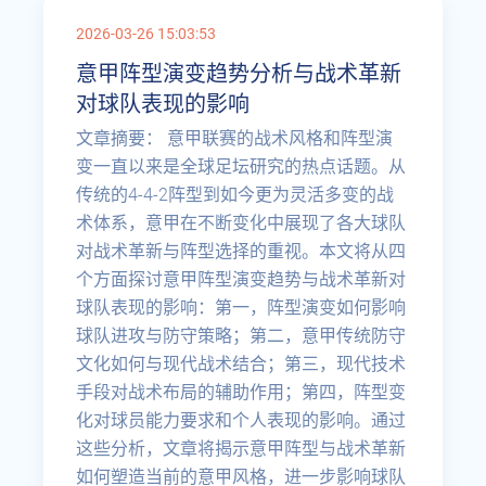
2026-03-26 15:03:53
意甲阵型演变趋势分析与战术革新
对球队表现的影响
文章摘要： 意甲联赛的战术风格和阵型演
变一直以来是全球足坛研究的热点话题。从
传统的4-4-2阵型到如今更为灵活多变的战
术体系，意甲在不断变化中展现了各大球队
对战术革新与阵型选择的重视。本文将从四
个方面探讨意甲阵型演变趋势与战术革新对
球队表现的影响：第一，阵型演变如何影响
球队进攻与防守策略；第二，意甲传统防守
文化如何与现代战术结合；第三，现代技术
手段对战术布局的辅助作用；第四，阵型变
化对球员能力要求和个人表现的影响。通过
这些分析，文章将揭示意甲阵型与战术革新
如何塑造当前的意甲风格，进一步影响球队