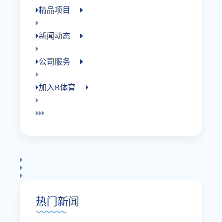
精品项目
新闻动态
公司服务
加入B体育
热门新闻