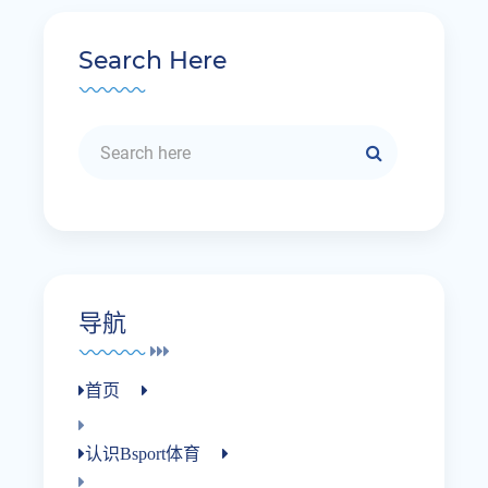
Search Here
导航
首页
认识bsport体育