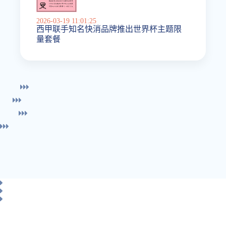
2026-03-19 11:01:25
西甲联手知名快消品牌推出世界杯主题限
量套餐