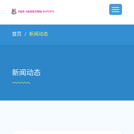
首页
新闻动态
新闻动态