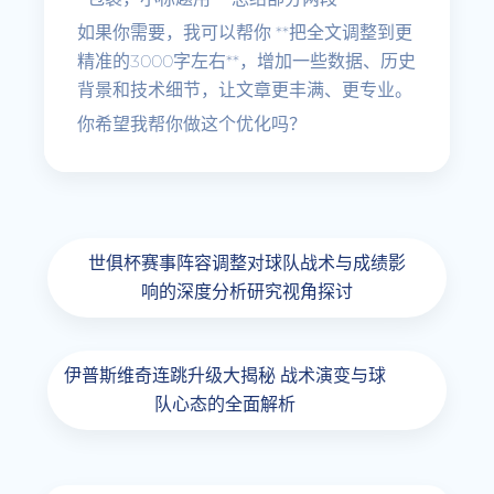
如果你需要，我可以帮你 **把全文调整到更
精准的3000字左右**，增加一些数据、历史
背景和技术细节，让文章更丰满、更专业。
你希望我帮你做这个优化吗？
世俱杯赛事阵容调整对球队战术与成绩影
响的深度分析研究视角探讨
伊普斯维奇连跳升级大揭秘 战术演变与球
队心态的全面解析