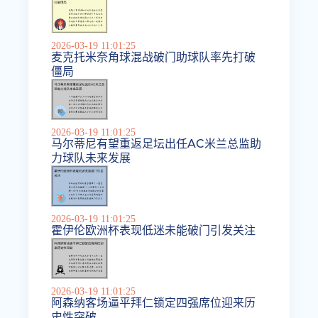
2026-03-19 11:01:25
麦克托米奈角球混战破门助球队率先打破
僵局
2026-03-19 11:01:25
马尔蒂尼有望重返足坛出任AC米兰总监助
力球队未来发展
2026-03-19 11:01:25
霍伊伦欧洲杯表现低迷未能破门引发关注
2026-03-19 11:01:25
阿森纳客场逼平拜仁锁定四强席位迎来历
史性突破