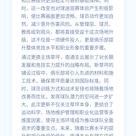
和比赛提供更加稳定可靠的基础保障。同
时，这一改变也对球迷观赛体验产生积极影
响，使比赛画面更加流畅，球员动作更加自
然，减少意外伤害风险。从管理层、球员、
教练组到观众，都将直接受益于这次场地升
级，这不仅是一项硬件投入，更是俱乐部提
升整体竞技水平和职业形象的重要步骤。
通过更换主场草坪，南通支云展示了对长期
发展和竞技实力提升的战略布局。新草坪的
铺设过程中，俱乐部将引入先进的材料和施
工技术，确保草坪质量达到国际标准。同
时，球员训练方式和战术安排也将随着场地
改善而优化，发挥球队潜力的空间进一步扩
大。此次更新不仅关注草坪本身，更结合了
运动科学、场地维护管理和职业化运营等多
维度因素，使得主场环境成为推动球队全面
进步的重要支点。未来，随着比赛水平的提