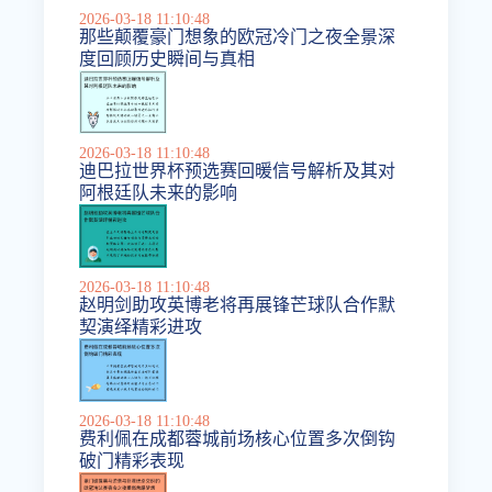
2026-03-18 11:10:48
那些颠覆豪门想象的欧冠冷门之夜全景深
度回顾历史瞬间与真相
2026-03-18 11:10:48
迪巴拉世界杯预选赛回暖信号解析及其对
阿根廷队未来的影响
2026-03-18 11:10:48
赵明剑助攻英博老将再展锋芒球队合作默
契演绎精彩进攻
2026-03-18 11:10:48
费利佩在成都蓉城前场核心位置多次倒钩
破门精彩表现