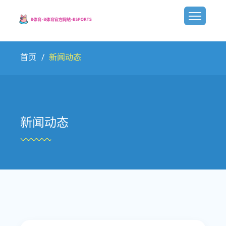
首页
新闻动态
新闻动态