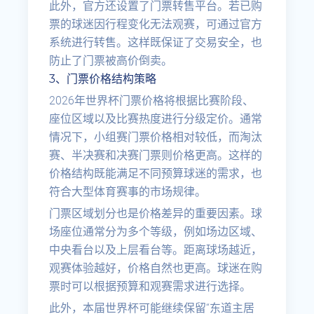
此外，官方还设置了门票转售平台。若已购
票的球迷因行程变化无法观赛，可通过官方
系统进行转售。这样既保证了交易安全，也
防止了门票被高价倒卖。
3、门票价格结构策略
2026年世界杯门票价格将根据比赛阶段、
座位区域以及比赛热度进行分级定价。通常
情况下，小组赛门票价格相对较低，而淘汰
赛、半决赛和决赛门票则价格更高。这样的
价格结构既能满足不同预算球迷的需求，也
符合大型体育赛事的市场规律。
门票区域划分也是价格差异的重要因素。球
场座位通常分为多个等级，例如场边区域、
中央看台以及上层看台等。距离球场越近，
观赛体验越好，价格自然也更高。球迷在购
票时可以根据预算和观赛需求进行选择。
此外，本届世界杯可能继续保留“东道主居