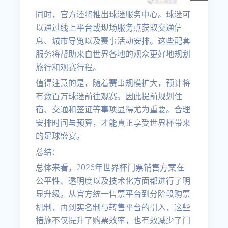
同时，官方还将推出球迷服务中心。球迷可
以通过线上平台或现场服务点获取交通信
息、城市导览以及赛事活动安排。这些配套
服务将帮助来自世界各地的观众更好地规划
旅行和观赛行程。
值得注意的是，随着赛事规模扩大，预计将
有数百万球迷前往观赛。因此提前规划住
宿、交通和签证等事项显得尤为重要。合理
安排时间与预算，才能真正享受世界杯带来
的足球盛宴。
总结：
总体来看，2026年世界杯门票销售方案在
公平性、透明度以及技术化方面都进行了明
显升级。从官方统一售票平台到分阶段购票
机制，再到实名制与转售平台的引入，这些
措施不仅提升了购票效率，也有效减少了门