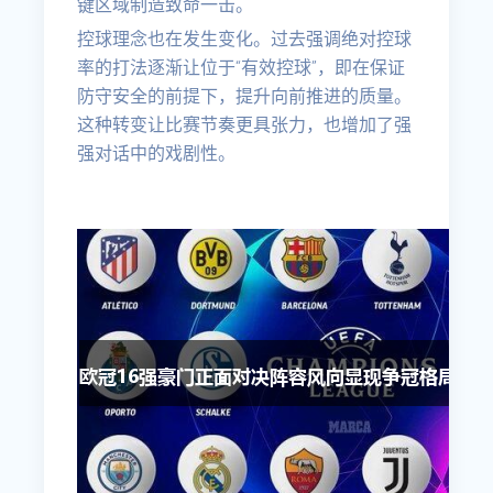
键区域制造致命一击。
控球理念也在发生变化。过去强调绝对控球
率的打法逐渐让位于“有效控球”，即在保证
防守安全的前提下，提升向前推进的质量。
这种转变让比赛节奏更具张力，也增加了强
强对话中的戏剧性。