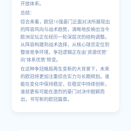
开放体系。
总结：
综合来看，欧冠16强豪门正面对决所展现出
的阵容风向与战术趋势，清晰地反映出当今
欧洲足坛正在经历一轮深层次的结构调整。
从阵容构建到战术选择，从核心球员定位到
整体竞争环境，争冠逻辑正在由“资源优势”
向“体系优势”转变。
在这种争冠格局再生变新的大背景下，未来
的欧冠将更加注重综合实力与长期规划。谁
能在变化中保持稳定，在稳定中持续创新，
谁就更有可能在激烈的豪门对决中脱颖而
出，书写新的欧冠篇章。