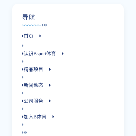
导航
首页
认识bsport体育
精品项目
新闻动态
公司服务
加入B体育