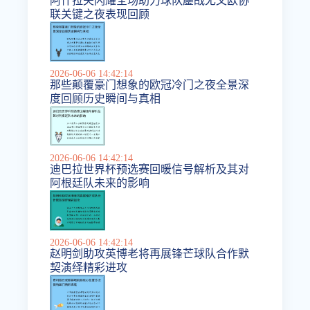
阿什拉夫闪耀全场助力球队鏖战尤文欧协
联关键之夜表现回顾
2026-06-06 14:42:14
那些颠覆豪门想象的欧冠冷门之夜全景深
度回顾历史瞬间与真相
2026-06-06 14:42:14
迪巴拉世界杯预选赛回暖信号解析及其对
阿根廷队未来的影响
2026-06-06 14:42:14
赵明剑助攻英博老将再展锋芒球队合作默
契演绎精彩进攻