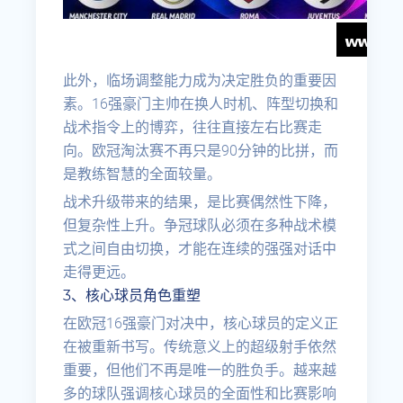
此外，临场调整能力成为决定胜负的重要因
素。16强豪门主帅在换人时机、阵型切换和
战术指令上的博弈，往往直接左右比赛走
向。欧冠淘汰赛不再只是90分钟的比拼，而
是教练智慧的全面较量。
战术升级带来的结果，是比赛偶然性下降，
但复杂性上升。争冠球队必须在多种战术模
式之间自由切换，才能在连续的强强对话中
走得更远。
3、核心球员角色重塑
在欧冠16强豪门对决中，核心球员的定义正
在被重新书写。传统意义上的超级射手依然
重要，但他们不再是唯一的胜负手。越来越
多的球队强调核心球员的全面性和比赛影响