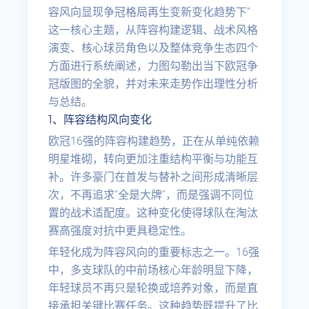
容风向显现争冠格局再生变新变化趋势下”
这一核心主题，从阵容构建逻辑、战术风格
演变、核心球员角色以及整体竞争生态四个
方面进行系统阐述，力图勾勒出当下欧冠争
冠版图的全貌，并对未来走势作出理性分析
与总结。
1、阵容结构风向变化
欧冠16强的阵容构建趋势，正在从单纯依赖
明星堆砌，转向更加注重结构平衡与功能互
补。许多豪门在首发与替补之间形成清晰层
次，不再追求“全是大牌”，而是强调不同位
置的战术适配度。这种变化使得球队在淘汰
赛高强度对抗中更具稳定性。
年轻化成为阵容风向的重要标志之一。16强
中，多支球队的中前场核心年龄明显下降，
年轻球员不再只是轮换或培养对象，而是直
接承担关键比赛任务。这种趋势既提升了比